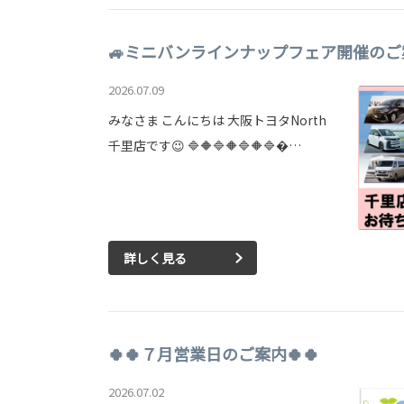
🚙ミニバンラインナップフェア開催のご
2026.07.09
みなさま こんにちは 大阪トヨタNorth
千里店です😉 🔷🔶🔷🔶🔷🔶🔷…
詳しく見る
🍀🍀７月営業日のご案内🍀🍀
2026.07.02