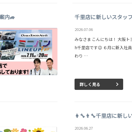
案内🚙
千里店に新しいスタッフが仲
2026.07.06
みなさま こんにちは！ 大阪トヨ
h千里店です😉 ６月に新入社
わり …
詳しく見る
👩‍🔧👨‍🔧千里店に新
2026.06.27