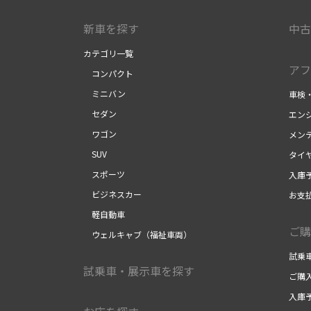
新車を探す
中古
カテゴリ一覧
アフ
コンパクト
ミニバン
車検
セダン
エン
ワゴン
メン
SUV
タイ
スポーツ
入庫
ビジネスカー
お支
軽自動車
ご購
ウェルキャブ（福祉車両）
試乗
試乗車・展示車を探す
ご購
入庫