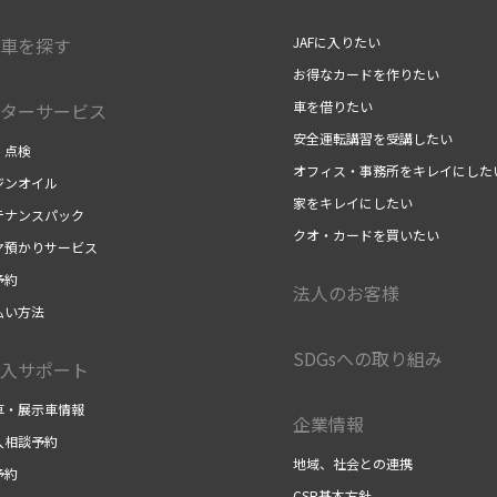
車を探す
JAFに入りたい
お得なカードを作りたい
車を借りたい
ターサービス
安全運転講習を受講したい
・点検
オフィス・事務所をキレイにした
ジンオイル
家をキレイにしたい
テナンスパック
クオ・カードを買いたい
ヤ預かりサービス
予約
法人のお客様
払い方法
SDGsへの取り組み
入サポート
車・展示車情報
企業情報
入相談予約
地域、社会との連携
予約
CSR基本方針