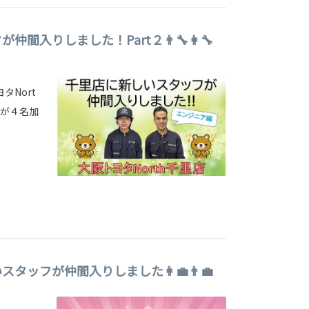
間入りしました！Part２👨‍🔧👩‍🔧
タNort
員が４名加
しいスタッフが仲間入りしました👩‍💼👨‍💼