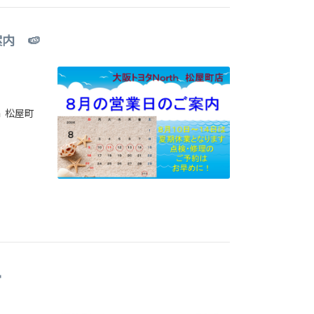
内 🍉
います
松屋町
