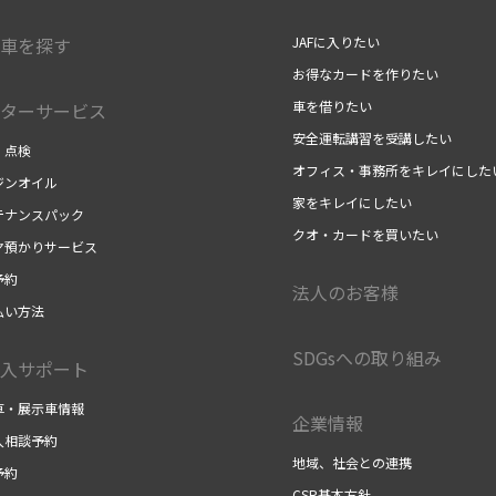
車を探す
JAFに入りたい
お得なカードを作りたい
車を借りたい
ターサービス
安全運転講習を受講したい
・点検
オフィス・事務所をキレイにした
ジンオイル
家をキレイにしたい
テナンスパック
クオ・カードを買いたい
ヤ預かりサービス
予約
法人のお客様
払い方法
SDGsへの取り組み
入サポート
車・展示車情報
企業情報
入相談予約
地域、社会との連携
予約
CSR基本方針