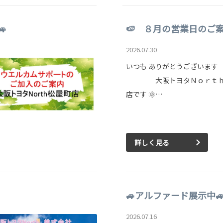

🍉 ８月の営業日のご案
2026.07.30
いつも ありがとうござ
大阪トヨタＮｏｒｔｈ 
店です 🌞…
詳しく見る
🚙アルファード展示中
2026.07.16