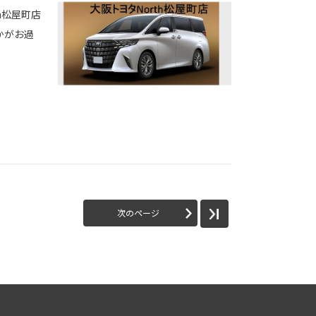
h松屋町店
かがお過
次のページ