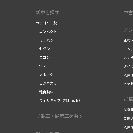
新車を探す
中古
カテゴリ一覧
アフ
コンパクト
ミニバン
車検
セダン
エン
ワゴン
メン
SUV
タイ
スポーツ
入庫
ビジネスカー
お支
軽自動車
ご購
ウェルキャブ（福祉車両）
試乗
試乗車・展示車を探す
ご購
入庫