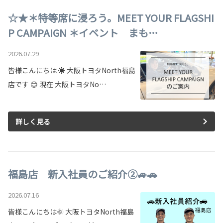
☆★＊特等席に浸ろう。MEET YOUR FLAGSHI
P CAMPAIGN ＊イベント まも…
2026.07.29
皆様こんにちは ☀ 大阪トヨタNorth福島
店です 😊 現在 大阪トヨタNo…
詳しく見る
福島店 新入社員のご紹介②🚙🚗
2026.07.16
皆様こんにちは🌞 大阪トヨタNorth福島