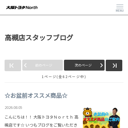
MENU
高槻店スタッフブログ
前のページ
次のページ
1ページ(全62ページ中)
☆お盆前オススメ商品☆
2026.08.05
こんにちは！！ 大阪トヨタＮｏｒｔｈ 高
槻店です☆ いつもブログをご覧いただき