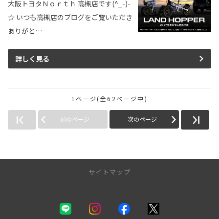
大阪トヨタＮｏｒｔｈ 高槻店です(^_-)-
☆ いつも高槻店のブログをご覧いただき
ありがと…
詳しく見る
1ページ(全62ページ中)
前のページ
次のページ
サイトマップ
新車を探す