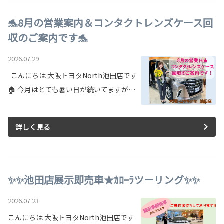
🐬8月の営業案内＆コンタクトレンズケース回
収のご案内です🐬
2026.07.29
こんにちは 大阪トヨタNorth池田店です
🏠 今月はとても暑い日が続いてますが…
詳しく見る
✨✨池田店展示即売車★ｶﾛｰﾗツーリング✨✨
2026.07.23
こんにちは 大阪トヨタNorth池田店です