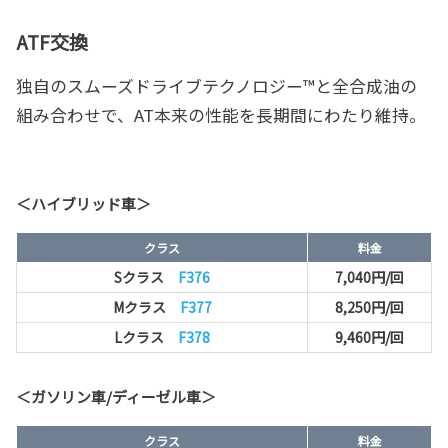
ATF交換
独自のスムーズドライブテクノロジー™と全合成油の
組み合わせで、AT本来の性能を長期間にわたり維持。
＜ハイブリッド車＞
クラス
料金
Sクラス
F376
7,040円/回
Mクラス
F377
8,250円/回
Lクラス
F378
9,460円/回
＜ガソリン車/ディーゼル車＞
クラス
料金