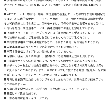
渋滞等）や運転方法（急発進、エアコン使用等）に応じて燃料消費率は異なりま
す。
■WLTCモードは、市街地、郊外、高速道路の各走行モードを平均的な使用時間配分
で構成した国際的な走行モードです。市街地モードは、信号や渋滞等の影響を受け
る比較的低速な走行を想定し、郊外モードは、信号や渋滞等の影響をあまり受けな
い走行を想定、高速道路モードは、高速道路等での走行を想定しています。
■「設定あり」「メーカーオプション」はご注文時に申し受けます。メーカーの工
場で装着するため、ご注文後はお受けできませんのでご了承ください。
■車両本体価格は'26年7月現在のもので、予告なく変更となる場合があります。
■車両本体価格はタイヤパンク応急修理キット付の価格です。
■車両本体価格にはオプション価格は含まれていません。
■保険料、税金（除く消費税）、登録料などの諸費用は別途申し受けます。
■自動車リサイクル法の施行により、リサイクル料金が別途必要となります。
■ボディカラーおよび内装色は撮影の条件や、ご覧になる環境で実際の色とは異な
って見えることがあります。また、実車においてもご覧になる環境（屋内外、光の角
度等）により、ボディカラーや内装色の見え方は異なります。
■写真は機能説明のために各ランプを点灯したものです。実際の走行状態を示すも
のではありません。
■写真は機能説明のためにボディの一部を切断したカットモデルです。
■画面はハメ込み合成です。
■一部の写真は合成・イメージです。