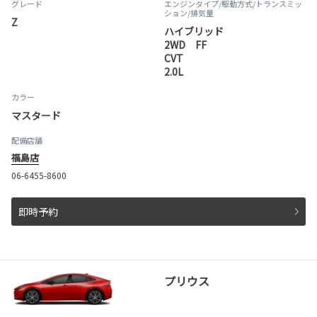
グレード
エンジンタイプ
/駆動方式/
トランスミッ
ション
/排気量
Z
ハイブリッド
2WD FF
CVT
2.0L
カラー
マスタード
配備店舗
福島店
06-6455-8600
即時予約
プリウス