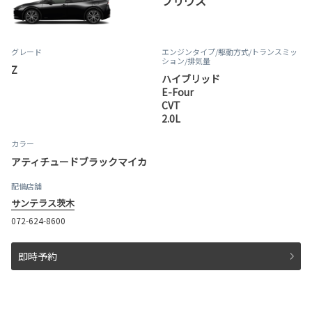
プリウス
グレード
エンジンタイプ
/駆動方式/
トランスミッ
ション
/排気量
Z
ハイブリッド
E-Four
CVT
2.0L
カラー
アティチュードブラックマイカ
配備店舗
サンテラス茨木
072-624-8600
即時予約