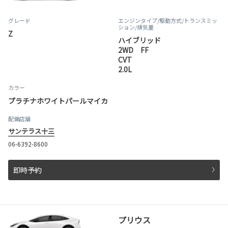
グレード
エンジンタイプ
/駆動方式/
トランスミッ
ション
/排気量
Z
ハイブリッド
2WD FF
CVT
2.0L
カラー
プラチナホワイトパールマイカ
配備店舗
サンテラス十三
06-6392-8600
即時予約
プリウス