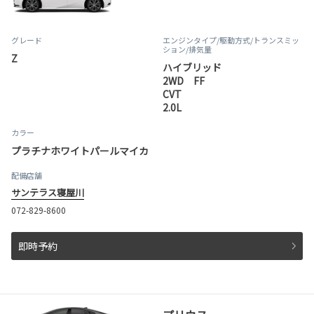
グレード
エンジンタイプ
/駆動方式/
トランスミッ
ション
/排気量
Z
ハイブリッド
2WD FF
CVT
2.0L
カラー
プラチナホワイトパールマイカ
配備店舗
サンテラス寝屋川
072-829-8600
即時予約