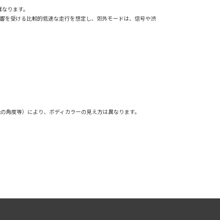
異なります。
影響を受ける比較的低速な走行を想定し、郊外モードは、信号や渋
光の角度等）により、ボディカラーの見え方は異なります。