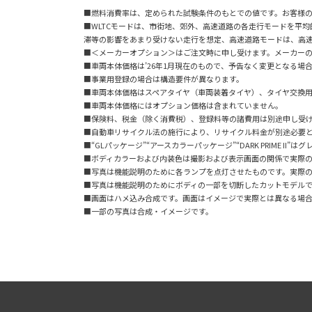
■燃料消費率は、定められた試験条件のもとでの値です。お客様
■WLTCモードは、市街地、郊外、高速道路の各走行モードを平
滞等の影響をあまり受けない走行を想定、高速道路モードは、高
■＜メーカーオプション＞はご注文時に申し受けます。メーカー
■車両本体価格は’26年1月現在のもので、予告なく変更となる場
■事業用登録の場合は構造要件が異なります。
■車両本体価格はスペアタイヤ（車両装着タイヤ）、タイヤ交換
■車両本体価格にはオプション価格は含まれていません。
■保険料、税金（除く消費税）、登録料等の諸費用は別途申し受
■自動車リサイクル法の施行により、リサイクル料金が別途必要
■“GLパッケージ”“アースカラーパッケージ”“DARK PRIME II
■ボディカラーおよび内装色は撮影および表示画面の関係で実際
■写真は機能説明のために各ランプを点灯させたものです。実際
■写真は機能説明のためにボディの一部を切断したカットモデル
■画面はハメ込み合成です。
画面はイメージで実際とは異なる場
■一部の写真は合成・イメージです。