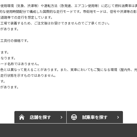
の使用環境（気象、渋滞等）や運転方法（急発進、エアコン使用等）に応じて燃料消費率は
均的な使用時間配分で構成した国際的な走行モードです。市街地モードは、信号や渋滞等の
速道路等での走行を想定しています。
の工場で装着するため、ご注文後はお受けできませんのでご了承ください。
合があります。
用工具付の価格です。
けます。
となります。
”はグレード名称ではありません。
の色とは異なって見えることがあります。また、実車においてもご覧になる環境（屋内外、
の走行状態を示すものではありません。
です。
合があります。
店舗を探す
試乗車を探す