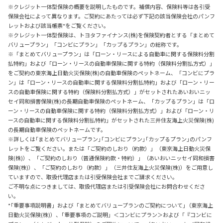
※クレジット一体型保険の概要を説明したものです。補償内容、保険料等は各引受
保険会社によって異なります。ご契約にあたっては必ず下記の該当保険会社のパンフ
レットおよび該当帳票*をご覧ください。
※クレジット一体型保険は、トヨタファイナンス(株)を保険契約者とする「まとめて
バリュープラン」「コンビにプラン」「カップるプラン」の総称です。
※「まとめてバリュープラン」は「ローン・リースによる自動車に関する保険料分割
払特約」および「ローン・リースの自動車保険に関する特約（保険料分割払方式）」
をご契約の東京海上日動火災保険(株)の自動車保険のペットネーム、「コンビにプラ
ン」は「ローン・リースの自動車に関する保険料分割払特約」および「ローン・リー
スの自動車保険に関する特約（保険料分割払方式）」がセットされたあいおいニッ
セイ同和損害保険(株)の長期自動車保険のペットネーム、「カップるプラン」は「ロ
ーン・リースの自動車保険に関する特約（保険料分割払方式）」および「ローン・リ
ースの自動車に関する保険料分割払特約」がセットされた三井住友海上火災保険(株)
の長期自動車保険のペットネームです。
※詳しくは｢まとめてバリュープラン｣｢コンビにプラン｣｢カップるプラン｣のパンフ
レットをご覧ください。または「ご契約のしおり（約款）」（東京海上日動火災保
険(株)）、「ご契約のしおり（普通保険約款・特約）」（あいおいニッセイ同和損害
保険(株)）、「ご契約のしおり（約款）」（三井住友海上火災保険(株)）をご用意し
ていますので、取扱代理店または引受保険会社までご請求ください。
ご不明な点につきましては、取扱代理店または引受保険会社にお問合わせくださ
い。
*｢重要事項説明書」および「まとめてバリュープランのご契約について｣（東京海上
日動火災保険(株)）、｢重要事項のご説明」＜コンビにプラン＞および「『コンビに