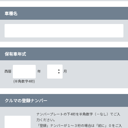
車種名
保有車年式
西暦
年
月
(半角数字4桁)
クルマの登録ナンバー
ナンバープレートの下4桁を半角数字（－なし）でご入
力ください。
「登録」ナンバーが１～３桁の場合は「前に」０をご入