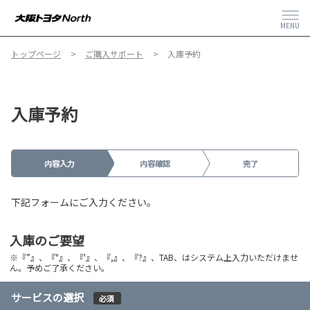
MENU
トップページ
ご購入サポート
入庫予約
入庫予約
内容入力
内容確認
完了
下記フォームにご入力ください。
入庫のご要望
※『”』、『"』、『'』、『,』、『?』、TAB、はシステム上入力いただけませ
ん。予めご了承ください。
サービスの選択
必須