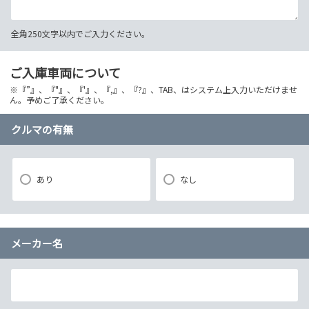
全角250文字以内でご入力ください。
ご入庫車両について
※『”』、『"』、『'』、『,』、『?』、TAB、はシステム上入力いただけませ
ん。予めご了承ください。
クルマの有無
あり
なし
メーカー名