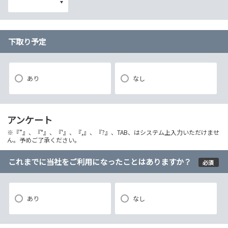
下取り予定
あり
なし
アンケート
※『”』、『"』、『'』、『,』、『?』、TAB、はシステム上入力いただけませ
ん。予めご了承ください。
これまでに当社をご利用になったことはありますか？
必須
あり
なし