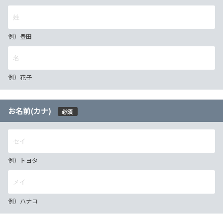
例）豊田
例）花子
お名前(カナ)
必須
例）トヨタ
例）ハナコ