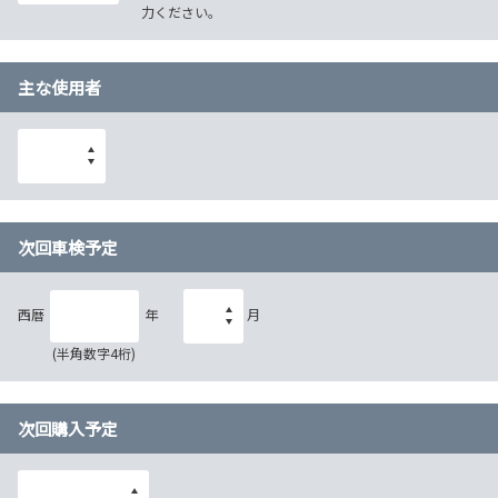
力ください。
主な使用者
次回車検予定
西暦
年
月
(半角数字4桁)
次回購入予定