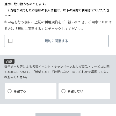
適切に取り扱うものとします。
2.当社が取得したお客様の個人情報は、以下の目的で利用させていただき
ます。
お申込を行う前に、上記の利用規約をご一読いただき、ご同意いただけ
(1)お客様リクエストに対応するにあたって問題が発生した場合の確認・
る方は「規約に同意する」にチェックしてください。
連絡
(2)お客様から照会があった場合のリクエスト情報の確認
規約に同意する
(3)お客様に不利益を与えないために行う、お客様に対する迅速なご連絡
（電子メール、電話、郵送によるご連絡）
(4)当社で取り扱っている商品・サービスなどに関する営業上のご案内
(5)商品の企画・開発あるいはお客様満足向上策などの検討のためのお客
必須
様アンケート調査の実施
電子メール等による各種イベント・キャンペーンおよび商品・サービスに関
する案内について、「希望する」「希望しない」のいずれかを選択して先に
お進みください。
【3．推奨環境について】
1.当社の推奨するインターネット環境にてお申込みをお願いします。推奨
希望する
希望しない
以外の環境によって発生した情報の不備や
それに伴う連絡の不徹底については責任を負いかねますので、あらかじ
めご了承ください。
なお、不具合の生じたデータについてはお客様にお断り無く削除させて