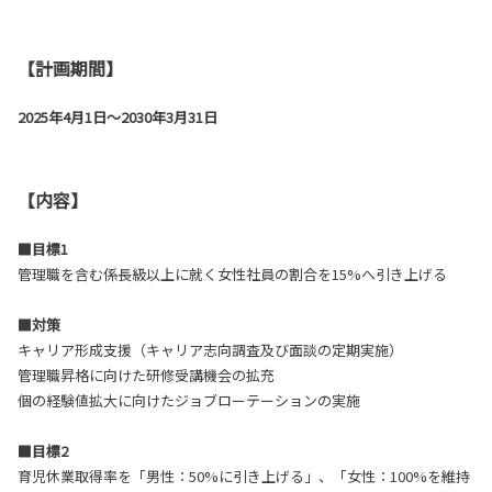
【計画期間】
2025年4月1日～2030年3月31日
【
内容
】
■
目標1
管理職を含む係長級以上に就く女性社員の割合を15%へ引き上げる
■対策
キャリア形成支援（キャリア志向調査及び面談の定期実施）
管理職昇格に向けた研修受講機会の拡充
個の経験値拡大に向けたジョブローテーションの実施
■
目標2
育児休業取得率を「男性：50%に引き上げる」、「女性：100%を維持