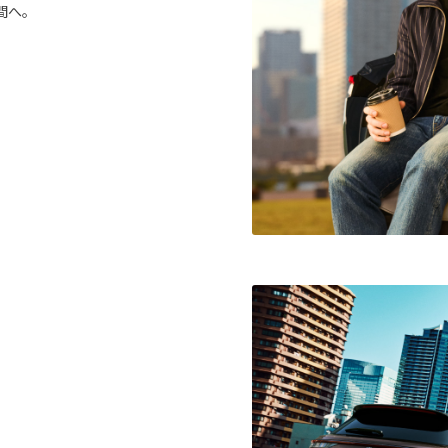
間へ。
。
。