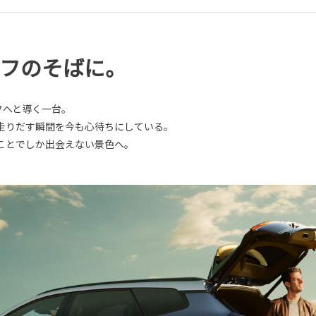
イフのそばに。
フへと導く一台。
走りだす瞬間を今も心待ちにしている。
ことでしか出会えない景色へ。