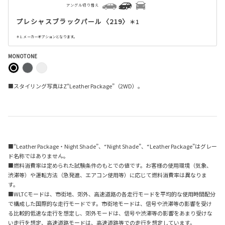
アングル切り替え
プレシャスブラックパール〈219〉
＊1
＊1. メーカーオプションとなります。
MONOTONE
■スタイリング写真はZ“Leather Package”（2WD）。
■“Leather Package・Night Shade”、“Night Shade”、“Leather Package”はグレー
ド名称ではありません。
■燃料消費率は定められた試験条件のもとでの値です。お客様の使用環境（気象、
渋滞等）や運転方法（急発進、エアコン使用等）に応じて燃料消費率は異なりま
す。
■WLTCモードは、市街地、郊外、高速道路の各走行モードを平均的な使用時間配分
で構成した国際的な走行モードです。市街地モードは、信号や渋滞等の影響を受け
る比較的低速な走行を想定し、郊外モードは、信号や渋滞等の影響をあまり受けな
い走行を想定、高速道路モードは、高速道路等での走行を想定しています。