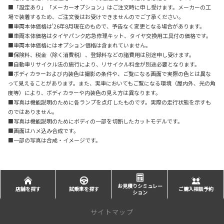
■「設定あり」「メーカーオプション」はご注文時に申し受けます。メーカーの工
場で装着するため、ご注文後はお受けできませんのでご了承ください。
■車両本体価格は'26年8月現在のもので、予告なく変更となる場合があります。
■車両本体価格はタイヤパンク応急修理キット、タイヤ交換用工具付の価格です。
■車両本体価格にはオプション価格は含まれていません。
■保険料、税金（除く消費税）、登録料などの諸費用は別途申し受けます。
■自動車リサイクル法の施行により、リサイクル料金が別途必要となります。
■ボディカラーおよび内装色は撮影の条件や、ご覧になる画面で実際の色とは異な
って見えることがあります。また、実車においてもご覧になる環境（屋内外、光の角
度等）により、ボディカラーや内装色の見え方は異なります。
■写真は機能説明のために各ランプを点灯したものです。実際の走行状態を示すも
のではありません。
■写真は機能説明のためにボディの一部を切断したカットモデルです。
■画面はハメ込み合成です。
■一部の写真は合成・イメージです。
お見積りシミュレー
店舗を探す
試乗車を探す
ご購入相談予約
ション
サイトマップ