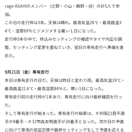
rage ASAHIのメンバー（辻野・小山・鵜野・谷）の計5人で参
加。
この日の走行枠は3本。天候は晴れ。最高気温26℃・最高路温3
4℃・湿度69％とジメジメする暑い１日になった。
走行枠3本の中で、持込みセッティングの確認やタイヤ内圧の調
整、セッティング変更を重ねていき、翌日の専有走行へ準備を進
めた。
9月21日（金）専有走行
本日は専有走行の日だ。天候は昨日と変わり雨。最高気温19℃・
最高路温21.6℃・最高湿度84％と、寒い1日になった。
専有走行前の走行枠が1本あり、専有走行に向け最終確認を行っ
た。
そして専有走行が始まった。専有走行の結果は、＃90阪口良平選
手が4番手・＃32市森友明選手が26番手となった。次の日の予選
に向けて車両の部品交換や最終セッティングをして予選を迎える