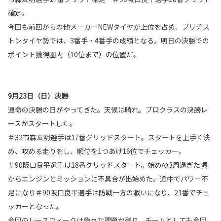
確定。
今回も前回からの他メーカーNEWタイヤが上位を占め、ブリヂス
トンタイヤ勢では、3番手・4番手の成績となる。明日の決勝での
ポイント獲得圏内（10位まで）の位置だ。
9月23日（日）決勝
運命の決勝の日がやってきた。天候は晴れ。プロクラスの決勝レ
ースがスタートした。
＃32市森友明選手は17番グリッドスタート。スタートを上手く決
め、攻める走りをし、順位を1つあげ16位でチェッカー。
＃90阪口良平選手は18番グリッドスタート。始めの3周過ぎた頃
からエンジンとミッションに不具合が出始めた。途中でパワー不
足になり＃90阪口良平選手は防戦一方の戦いになり、21番でチェ
ッカーとなった。
今回のレースウィークは色々な課題が残り、チームとしても今回