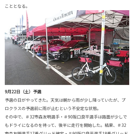
こととなる。
9月22日（土）予選
予選の日がやってきた。天気は朝から雨が少し降っていたが、プ
ロクラスの予選前に雨が止むという不安定な状態。
その中で、＃32市森友明選手・＃90阪口良平選手は路面が少しで
もドライになるのを待って、後半に走行を開始した。結果、＃32
市森友明選手17番グリッド確定・＃90阪口良平選手18番グリッド