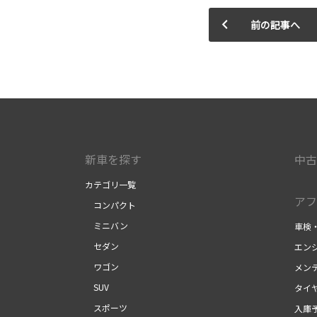
前の記事へ
新車を探す
中古
カテゴリ一覧
アフ
コンパクト
ミニバン
車検
セダン
エン
ワゴン
メン
SUV
タイ
スポーツ
入庫