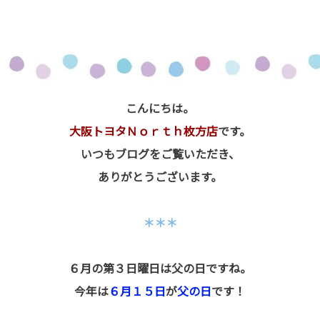
こんにちは。
大阪トヨタＮｏｒｔｈ枚方店
です。
いつもブログをご覧いただき、
ありがとうございます。
＊＊＊
６月の第３日曜日は父
の日
ですね。
今年は
６月１５日
が
父の日
で
す！