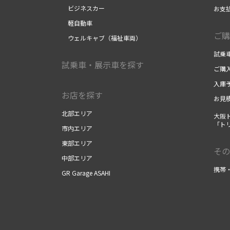
ビジネスカー
お支
軽自動車
ご購
ウェルキャブ（福祉車両）
試乗
試乗車・展示車を探す
ご購
入庫
お店を探す
お見
北部エリア
大阪
「ト
市内エリア
東部エリア
その
中部エリア
携帯
GR Garage ASAHI