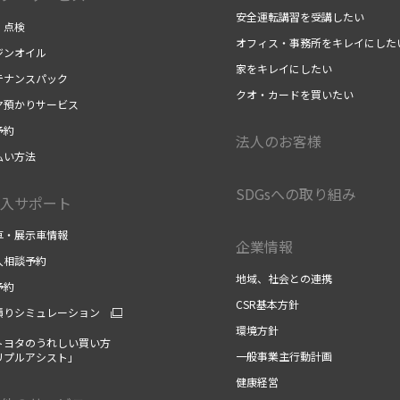
安全運転講習を受講したい
・点検
オフィス・事務所をキレイにした
ジンオイル
家をキレイにしたい
テナンスパック
クオ・カードを買いたい
ヤ預かりサービス
予約
法人のお客様
払い方法
SDGsへの取り組み
入サポート
車・展示車情報
企業情報
入相談予約
地域、社会との連携
予約
CSR基本方針
積りシミュレーション
環境方針
トヨタのうれしい買い方
一般事業主行動計画
リプルアシスト」
健康経営