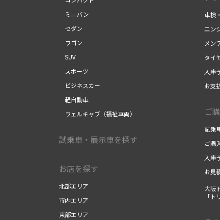
ミニバン
車検
セダン
エン
ワゴン
メン
SUV
タイ
スポーツ
入庫
ビジネスカー
お支
軽自動車
ご購
ウェルキャブ（福祉車両）
試乗
試乗車・展示車を探す
ご購
入庫
お店を探す
お見
北部エリア
大阪
「ト
市内エリア
東部エリア