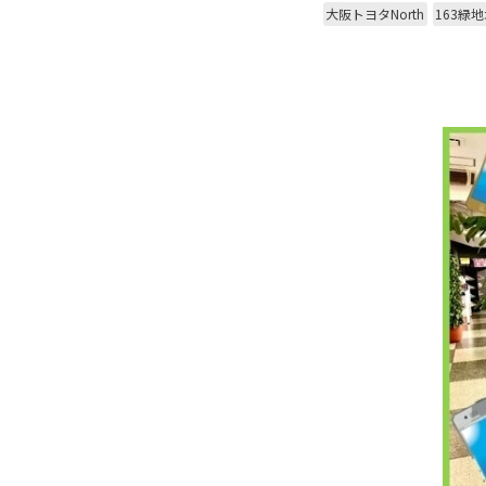
大阪トヨタNorth
163緑