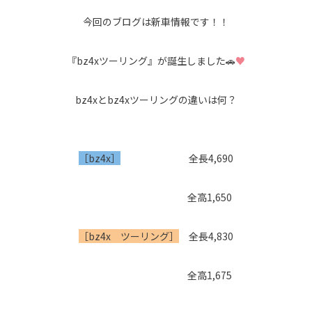
今回のブログは新車情報です！！
『bz4xツーリング』が誕生しました🚗
♥
bz4xとbz4xツーリングの違いは何？
［bz4x］
全長4,690
全高1,650
［bz4x ツーリング］
全長4,830
全高1,675