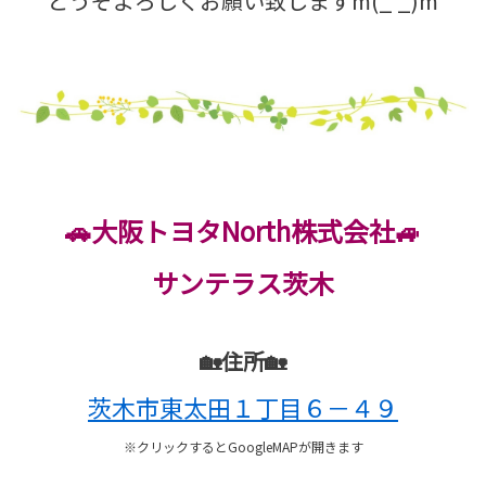
どうぞよろしくお願い致しますm(_ _)m
🚗大阪トヨタNorth株式会社🚙
サンテラス茨木
🏡住所🏡
茨木市東太田１丁目６－４９
※クリックするとGoogleMAPが開きます