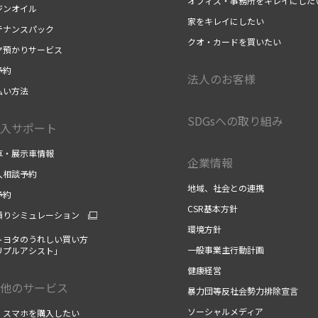
オフィス・事務所をキレイにした
ジンオイル
家をキレイにしたい
テナンスパック
クオ・カードを買いたい
ヤ預かりサービス
予約
法人のお客様
払い方法
SDGsへの取り組み
入サポート
車・展示車情報
企業情報
入相談予約
地域、社会との連携
予約
CSR基本方針
積りシミュレーション
環境方針
トヨタのうれしい買い方
一般事業主行動計画
リプルアシスト」
健康経営
他のサービス
暴力団等反社会勢力排除宣言
ソーシャルメディア
・スマホを購入したい