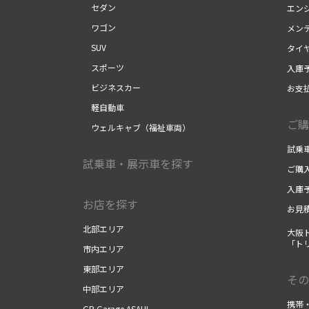
セダン
エン
ワゴン
メン
SUV
タイ
スポーツ
入庫
ビジネスカー
お支
軽自動車
ご購
ウェルキャブ（福祉車両）
試乗
試乗車・展示車を探す
ご購
入庫
お店を探す
お見
北部エリア
大阪
「ト
市内エリア
東部エリア
その
中部エリア
携帯
GR Garage ASAHI