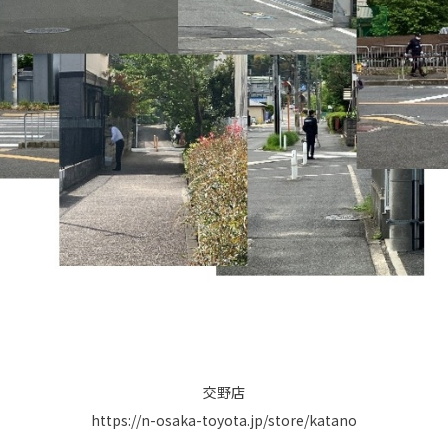
交野店
https://n-osaka-toyota.jp/store/katano