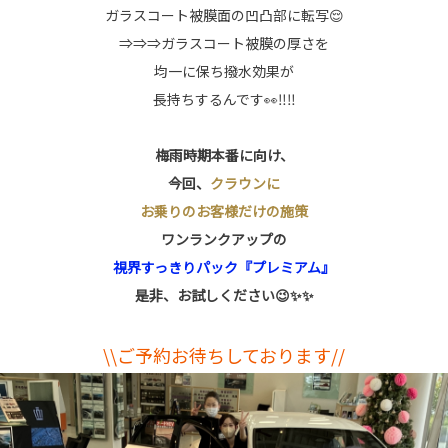
ガラスコート被膜面の凹凸部に転写😌
⇒⇒⇒ガラスコート被膜の厚さを
均一に保ち撥水効果が
長持ちするんです👀‼️‼️
梅雨時期本番に向け、
今回、
クラウンに
お乗りのお客様だけの施策
ワンランクアップの
視界すっきりパック『プレミアム』
是非、お試しください😉✨✨
\\ご予約お待ちしております//