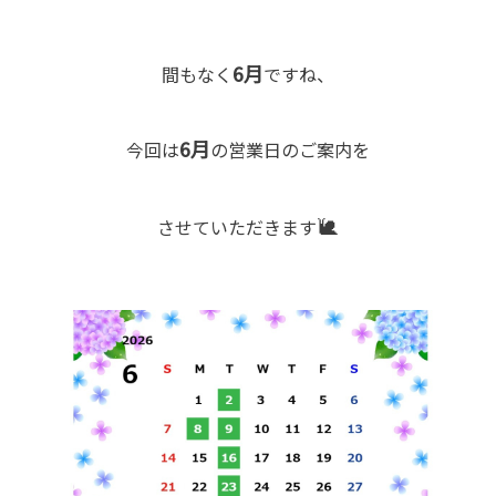
6月
間もなく
ですね、
6月
今回は
の営業日のご案内を
🐌
させていただきます