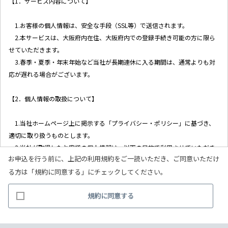
【1．サービス内容について】
1.お客様の個人情報は、安全な手段（SSL等）で送信されます。
2.本サービスは、大阪府内在住、大阪府内での登録手続き可能の方に限ら
せていただきます。
3.春季・夏季・年末年始など当社が長期連休に入る期間は、通常よりも対
応が遅れる場合がございます。
【2．個人情報の取扱について】
1.当社ホームページ上に掲示する「プライバシー・ポリシー」に基づき、
適切に取り扱うものとします。
2.当社が取得したお客様の個人情報は、以下の目的で利用させていただき
お申込を行う前に、上記の利用規約をご一読いただき、ご同意いただけ
ます。
る方は「規約に同意する」にチェックしてください。
(1)お客様リクエストに対応するにあたって問題が発生した場合の確認・
連絡
規約に同意する
(2)お客様から照会があった場合のリクエスト情報の確認
(3)お客様に不利益を与えないために行う、お客様に対する迅速なご連絡
（電子メール、電話、郵送によるご連絡）