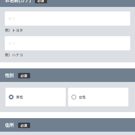
お名前(カナ)
必須
例）トヨタ
例）ハナコ
性別
必須
男性
女性
住所
必須