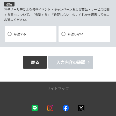
(4)当社で取り扱っている商品・サービスなどに関する営業上のご案内
必須
(5)商品の企画・開発あるいはお客様満足向上策などの検討のためのお客
電子メール等による各種イベント・キャンペーンおよび商品・サービスに関
する案内について、「希望する」「希望しない」のいずれかを選択して先に
様アンケート調査の実施
お進みください。
【3．推奨環境について】
希望する
希望しない
1.当社の推奨するインターネット環境にてお申込みをお願いします。推奨
以外の環境によって発生した情報の不備や
それに伴う連絡の不徹底については責任を負いかねますので、あらかじ
めご了承ください。
戻る
入力内容の確認
なお、不具合の生じたデータについてはお客様にお断り無く削除させて
いただく場合がございます。
※推奨環境についてはTOYOTAメーカーサイト「ご利用にあたって」を
サイトマップ
参照ください。
【4．規約について】
新車を探す
1.本規約は事前の告知なく変更することがあります。変更した内容は本ペ
カテゴリ一覧