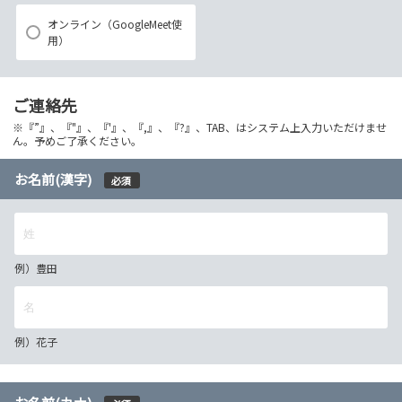
オンライン（GoogleMeet使
用）
ご連絡先
※『”』、『"』、『'』、『,』、『?』、TAB、はシステム上入力いただけませ
ん。予めご了承ください。
お名前(漢字)
必須
例）豊田
例）花子