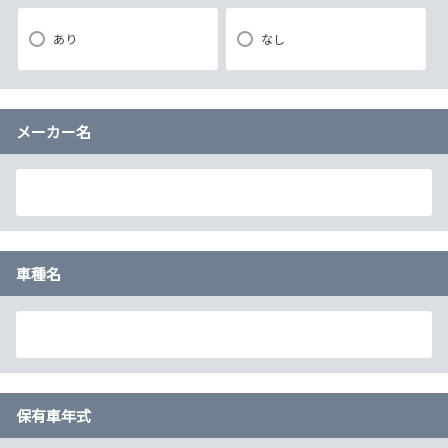
あり
なし
メーカー名
車種名
保有車年式