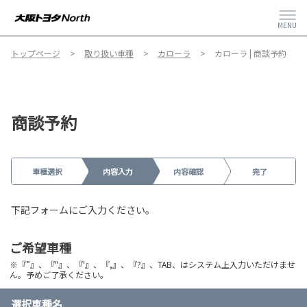
MENU
トップページ
取り扱い車種
カローラ
カローラ | 商談予約
商談予約
車種選択
内容入力
内容確認
完了
下記フォームにご入力ください。
ご希望車種
※『”』、『"』、『'』、『,』、『?』、TAB、はシステム上入力いただけませ
ん。予めご了承ください。
選択車種名