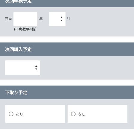
次回車検予定
西暦
年
月
(半角数字4桁)
次回購入予定
下取り予定
あり
なし