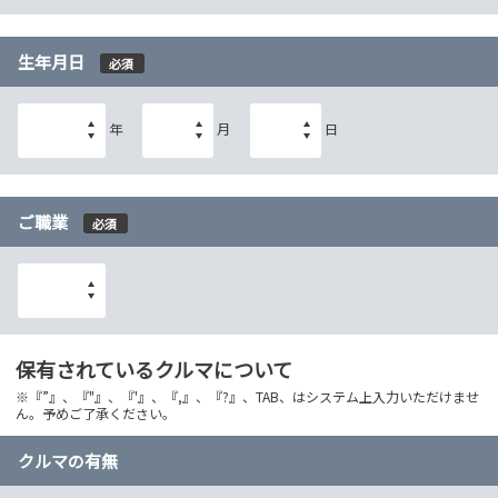
生年月日
必須
年
月
日
ご職業
必須
保有されているクルマについて
※『”』、『"』、『'』、『,』、『?』、TAB、はシステム上入力いただけませ
ん。予めご了承ください。
クルマの有無