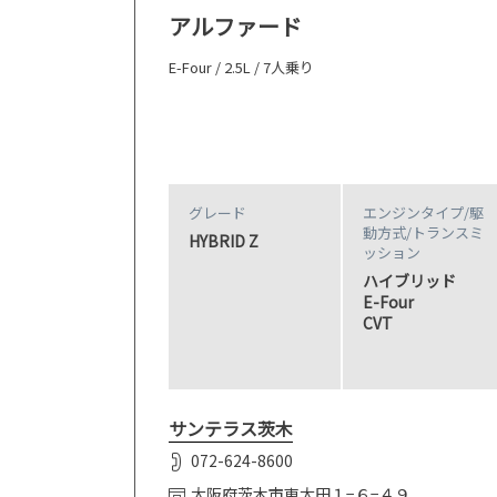
アルファード
E-Four / 2.5L / 7人乗り
グレード
エンジンタイプ
/駆
動方式/
トランスミ
HYBRID Z
ッション
ハイブリッド
E-Four
CVT
サンテラス茨木
072-624-8600
大阪府茨木市東太田１−６−４９