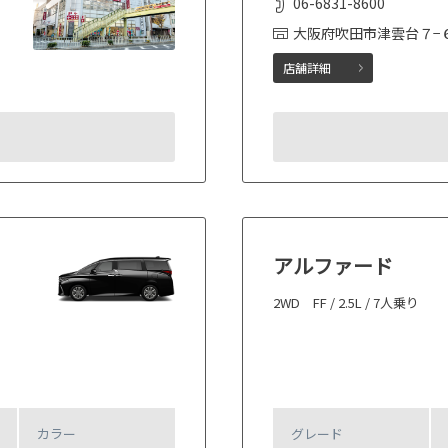
06-6831-8600
大阪府吹田市津雲台７−
店舗詳細
アルファード
2WD FF / 2.5L / 7人乗り
カラー
グレード