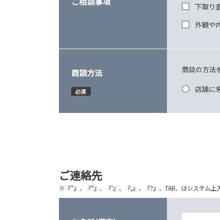
ご相談事項
下取り
外観や
商談の方法
商談方法
店舗に
必須
ご連絡先
※『”』、『"』、『'』、『,』、『?』、TAB、はシステ