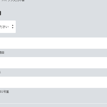
豊田
１
101号室