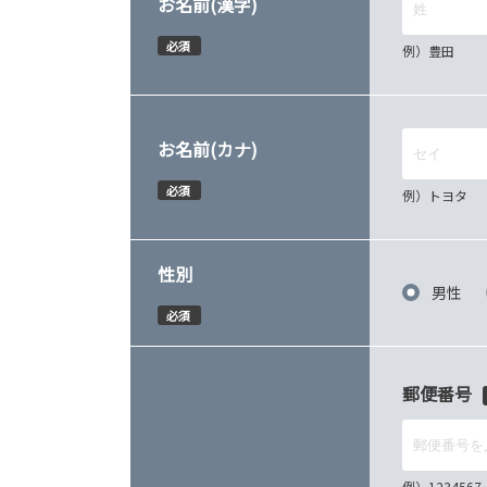
お名前(漢字)
必須
例）豊田
お名前(カナ)
必須
例）トヨタ
性別
男性
必須
郵便番号
例）12345