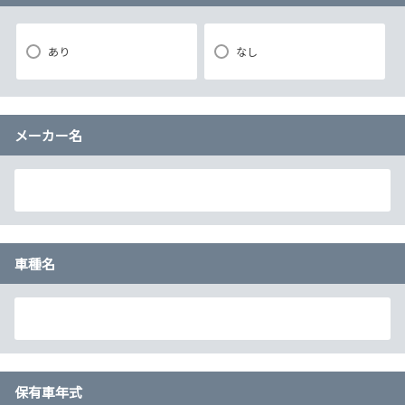
あり
なし
メーカー名
車種名
保有車年式