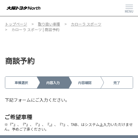
MENU
トップページ
取り扱い車種
カローラ スポーツ
カローラ スポーツ | 商談予約
商談予約
車種選択
内容入力
内容確認
完了
下記フォームにご入力ください。
ご希望車種
※『”』、『"』、『'』、『,』、『?』、TAB、はシステム上入力いただけませ
ん。予めご了承ください。