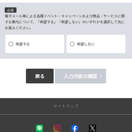
（電子メール、電話、郵送によるご連絡）
(4)当社で取り扱っている商品・サービスなどに関する営業上のご案内
必須
(5)商品の企画・開発あるいはお客様満足向上策などの検討のためのお客
電子メール等による各種イベント・キャンペーンおよび商品・サービスに関
する案内について、「希望する」「希望しない」のいずれかを選択して先に
様アンケート調査の実施
お進みください。
【3．推奨環境について】
希望する
希望しない
1.当社の推奨するインターネット環境にてお申込みをお願いします。推奨
以外の環境によって発生した情報の不備や
それに伴う連絡の不徹底については責任を負いかねますので、あらかじ
めご了承ください。
戻る
入力内容の確認
なお、不具合の生じたデータについてはお客様にお断り無く削除させて
いただく場合がございます。
※推奨環境についてはTOYOTAメーカーサイト「ご利用にあたって」を
サイトマップ
参照ください。
【4．規約について】
新車を探す