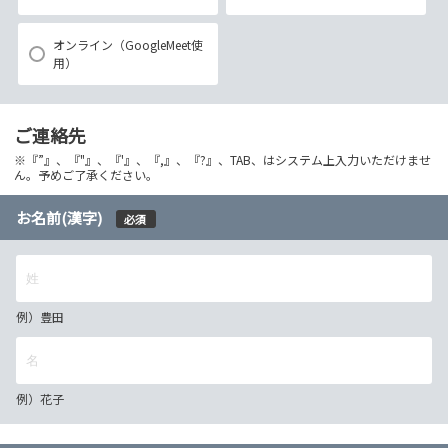
オンライン（GoogleMeet使
用）
ご連絡先
※『”』、『"』、『'』、『,』、『?』、TAB、はシステム上入力いただけませ
ん。予めご了承ください。
お名前(漢字)
必須
例）豊田
例）花子