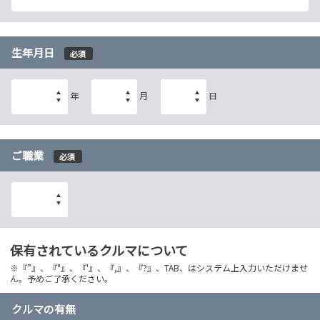
生年月日
必須
年
月
日
ご職業
必須
保有されているクルマについて
※『”』、『"』、『'』、『,』、『?』、TAB、はシステム上入力いただけませ
ん。予めご了承ください。
クルマの有無