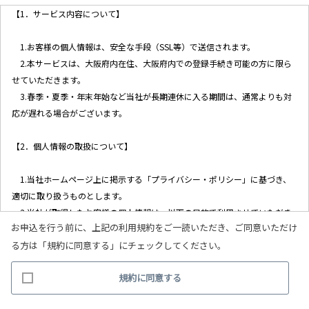
【1．サービス内容について】
1.お客様の個人情報は、安全な手段（SSL等）で送信されます。
2.本サービスは、大阪府内在住、大阪府内での登録手続き可能の方に限ら
せていただきます。
3.春季・夏季・年末年始など当社が長期連休に入る期間は、通常よりも対
応が遅れる場合がございます。
【2．個人情報の取扱について】
1.当社ホームページ上に掲示する「プライバシー・ポリシー」に基づき、
適切に取り扱うものとします。
2.当社が取得したお客様の個人情報は、以下の目的で利用させていただき
お申込を行う前に、上記の利用規約をご一読いただき、ご同意いただけ
ます。
る方は「規約に同意する」にチェックしてください。
(1)お客様リクエストに対応するにあたって問題が発生した場合の確認・
連絡
規約に同意する
(2)お客様から照会があった場合のリクエスト情報の確認
(3)お客様に不利益を与えないために行う、お客様に対する迅速なご連絡