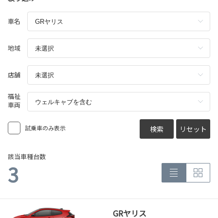
車名
地域
店舗
福祉
車両
試乗車のみ表示
検索
リセット
該当車種台数
3
GRヤリス