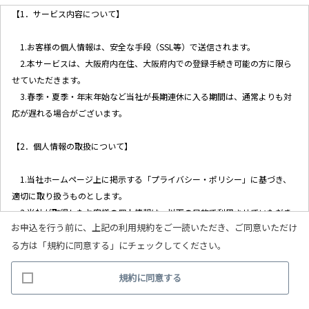
【1．サービス内容について】
1.お客様の個人情報は、安全な手段（SSL等）で送信されます。
2.本サービスは、大阪府内在住、大阪府内での登録手続き可能の方に限ら
せていただきます。
3.春季・夏季・年末年始など当社が長期連休に入る期間は、通常よりも対
応が遅れる場合がございます。
【2．個人情報の取扱について】
1.当社ホームページ上に掲示する「プライバシー・ポリシー」に基づき、
適切に取り扱うものとします。
2.当社が取得したお客様の個人情報は、以下の目的で利用させていただき
お申込を行う前に、上記の利用規約をご一読いただき、ご同意いただけ
ます。
る方は「規約に同意する」にチェックしてください。
(1)お客様リクエストに対応するにあたって問題が発生した場合の確認・
連絡
規約に同意する
(2)お客様から照会があった場合のリクエスト情報の確認
(3)お客様に不利益を与えないために行う、お客様に対する迅速なご連絡