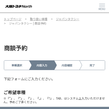
MENU
トップページ
取り扱い車種
ジャパンタクシー
ジャパンタクシー | 商談予約
商談予約
車種選択
内容入力
内容確認
完了
下記フォームにご入力ください。
ご希望車種
※『”』、『"』、『'』、『,』、『?』、TAB、はシステム上入力いただけませ
ん。予めご了承ください。