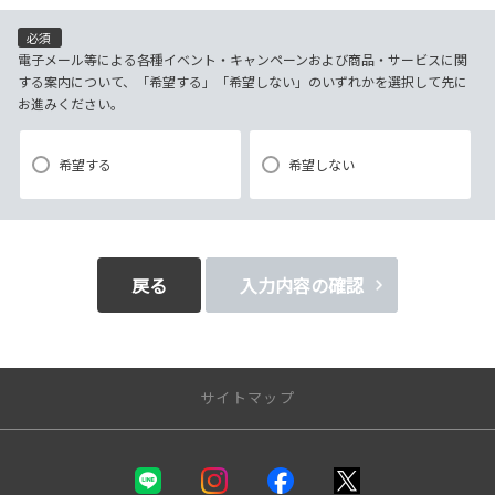
（電子メール、電話、郵送によるご連絡）
(4)当社で取り扱っている商品・サービスなどに関する営業上のご案内
必須
(5)商品の企画・開発あるいはお客様満足向上策などの検討のためのお客
電子メール等による各種イベント・キャンペーンおよび商品・サービスに関
する案内について、「希望する」「希望しない」のいずれかを選択して先に
様アンケート調査の実施
お進みください。
【3．推奨環境について】
希望する
希望しない
1.当社の推奨するインターネット環境にてお申込みをお願いします。推奨
以外の環境によって発生した情報の不備や
それに伴う連絡の不徹底については責任を負いかねますので、あらかじ
めご了承ください。
戻る
入力内容の確認
なお、不具合の生じたデータについてはお客様にお断り無く削除させて
いただく場合がございます。
※推奨環境についてはTOYOTAメーカーサイト「ご利用にあたって」を
サイトマップ
参照ください。
【4．規約について】
新車を探す