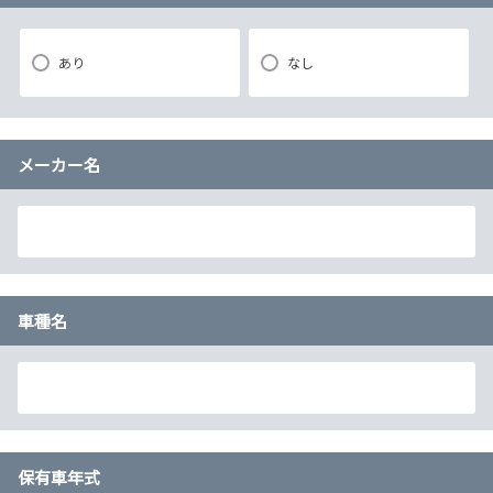
あり
なし
メーカー名
車種名
保有車年式