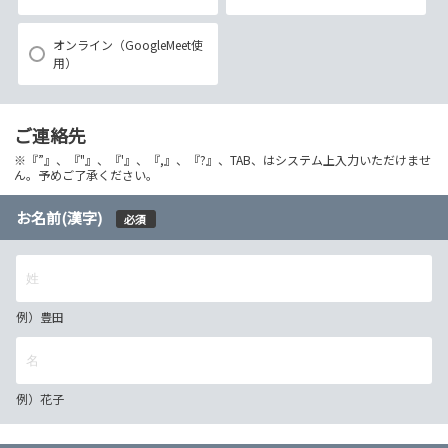
オンライン（GoogleMeet使
用）
ご連絡先
※『”』、『"』、『'』、『,』、『?』、TAB、はシステム上入力いただけませ
ん。予めご了承ください。
お名前(漢字)
必須
例）豊田
例）花子