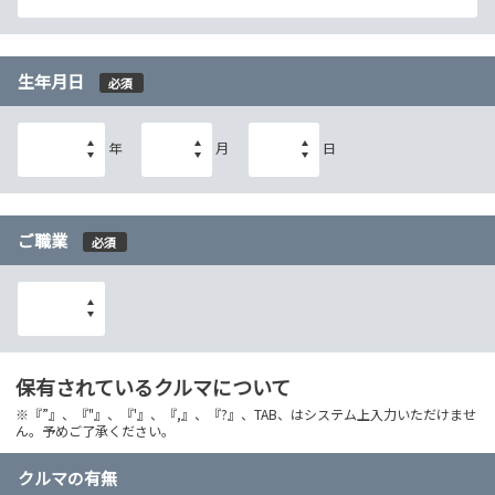
生年月日
必須
年
月
日
ご職業
必須
保有されているクルマについて
※『”』、『"』、『'』、『,』、『?』、TAB、はシステム上入力いただけませ
ん。予めご了承ください。
クルマの有無