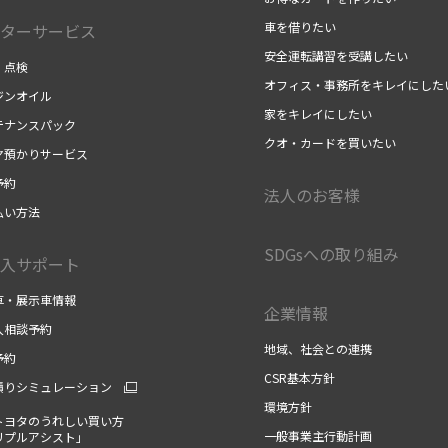
車を借りたい
ターサービス
安全運転講習を受講したい
・点検
オフィス・事務所をキレイにした
ジンオイル
家をキレイにしたい
テナンスパック
クオ・カードを買いたい
ヤ預かりサービス
予約
法人のお客様
払い方法
SDGsへの取り組み
入サポート
車・展示車情報
企業情報
入相談予約
地域、社会との連携
予約
CSR基本方針
積りシミュレーション
環境方針
トヨタのうれしい買い方
一般事業主行動計画
リプルアシスト」