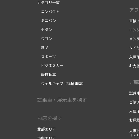
カテゴリ一覧
アフ
コンパクト
ミニバン
車検
セダン
エン
ワゴン
メン
SUV
タイ
スポーツ
入庫
ビジネスカー
お支
軽自動車
ご購
ウェルキャブ（福祉車両）
試乗
試乗車・展示車を探す
ご購
入庫
お店を探す
お見
北部エリア
大阪
「ト
市内エリア