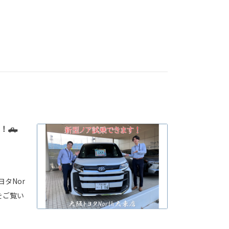
！🛻
タNor
をご覧い