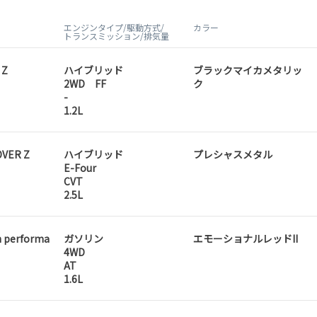
エンジンタイプ/駆動方式/
カラー
トランスミッション/排気量
 Z
ハイブリッド
ブラックマイカメタリッ
2WD FF
ク
-
1.2L
VER Z
ハイブリッド
プレシャスメタル
E-Four
CVT
2.5L
h performa
ガソリン
エモーショナルレッドII
4WD
AT
1.6L