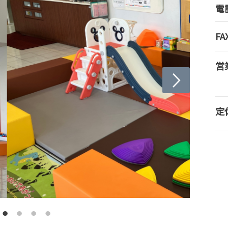
電
FA
営
定