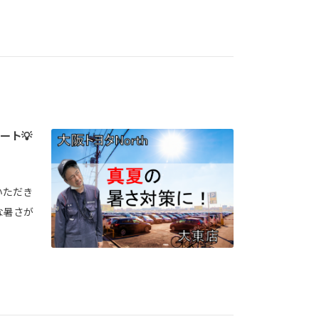
ート💡
いただき
な暑さが