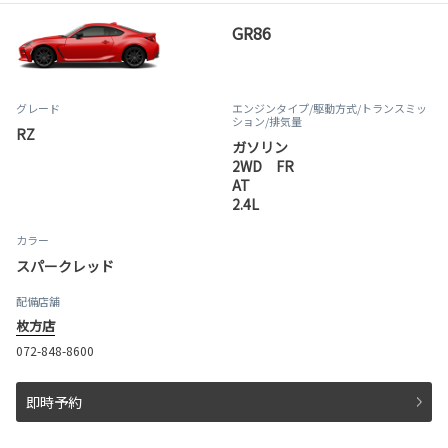
GR86
グレード
エンジンタイプ
/駆動方式/
トランスミッ
ション
/排気量
RZ
ガソリン
2WD FR
AT
2.4L
カラー
スパークレッド
配備店舗
枚方店
072-848-8600
即時予約