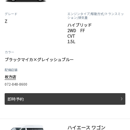
グレード
エンジンタイプ
/駆動方式/
トランスミッ
ション
/排気量
Z
ハイブリッド
2WD FF
CVT
1.5L
カラー
ブラックマイカ×グレイッシュブルー
配備店舗
枚方店
072-848-8600
即時予約
ハイエース ワゴン