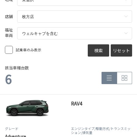
店舗
福祉
車両
試乗車のみ表示
検索
リセット
該当車種台数
6
RAV4
グレード
エンジンタイプ
/駆動方式/
トランスミッ
ション
/排気量
Adventure