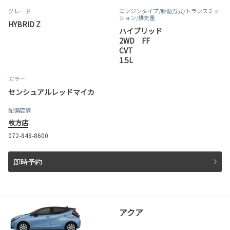
グレード
エンジンタイプ
/駆動方式/
トランスミッ
ション
/排気量
HYBRID Z
ハイブリッド
2WD FF
CVT
1.5L
カラー
センシュアルレッドマイカ
配備店舗
枚方店
072-848-8600
即時予約
アクア