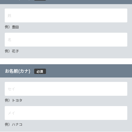
例）豊田
例）花子
お名前(カナ)
必須
例）トヨタ
例）ハナコ