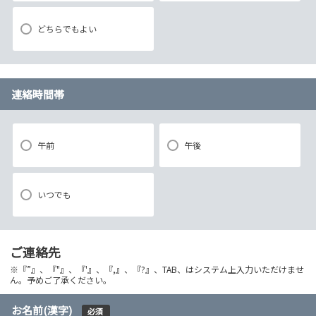
どちらでもよい
連絡時間帯
午前
午後
いつでも
ご連絡先
※『”』、『"』、『'』、『,』、『?』、TAB、はシステム上入力いただけませ
ん。予めご了承ください。
お名前(漢字)
必須