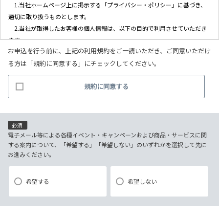
1.当社ホームページ上に掲示する「プライバシー・ポリシー」に基づき、
適切に取り扱うものとします。
2.当社が取得したお客様の個人情報は、以下の目的で利用させていただき
ます。
お申込を行う前に、上記の利用規約をご一読いただき、ご同意いただけ
(1)お客様リクエストに対応するにあたって問題が発生した場合の確認・
る方は「規約に同意する」にチェックしてください。
連絡
(2)お客様から照会があった場合のリクエスト情報の確認
規約に同意する
(3)お客様に不利益を与えないために行う、お客様に対する迅速なご連絡
（電子メール、電話、郵送によるご連絡）
(4)当社で取り扱っている商品・サービスなどに関する営業上のご案内
(5)商品の企画・開発あるいはお客様満足向上策などの検討のためのお客
必須
様アンケート調査の実施
電子メール等による各種イベント・キャンペーンおよび商品・サービスに関
する案内について、「希望する」「希望しない」のいずれかを選択して先に
お進みください。
【3．推奨環境について】
1.当社の推奨するインターネット環境にてお申込みをお願いします。推奨
希望する
希望しない
以外の環境によって発生した情報の不備や
それに伴う連絡の不徹底については責任を負いかねますので、あらかじ
めご了承ください。