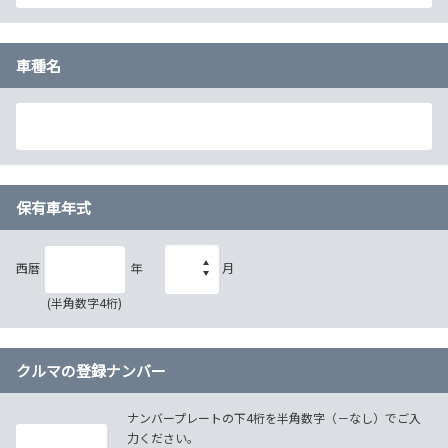
車種名
保有車年式
西暦
年
月
(半角数字4桁)
クルマの登録ナンバー
ナンバープレートの下4桁を半角数字（－なし）でご入
力ください。