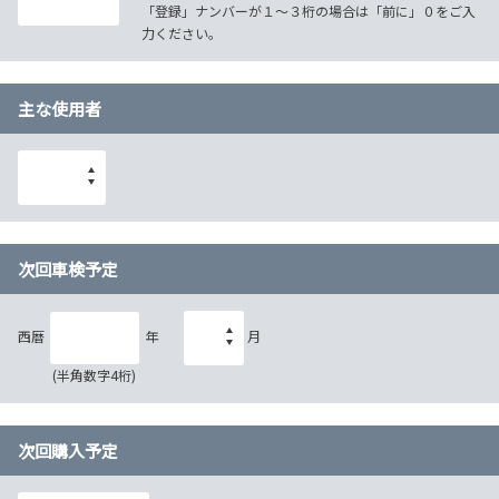
「登録」ナンバーが１～３桁の場合は「前に」０をご入
力ください。
主な使用者
次回車検予定
西暦
年
月
(半角数字4桁)
次回購入予定