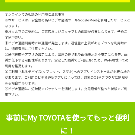
オンラインでの相談の利用時ご注意事項
※本サービスは、安全性の高いビデオ会議ツールGoogle Meetを利用したサービスと
なります。
※おクルマのご契約は、ご来店およびスタッフとの面談が必要となります。予めご
了承下さい。
①ビデオ通話利用時には通信が発生します。通信量に上限があるプランを利用時に
は、通信費用にご注意ください。
②通信速度やアプリの設定により、音声の途切れや画像表示が不安定になる等、画
質が低下する可能性があります。安定した画質でご利用頂くため、Wi-Fi環境下での
利用を推奨します。
③ご利用されるデバイス(タブレット、スマホ)へのアプリインストールが必要な場合
があります。ご利用のビデオ通話アプリによっては、対象のOSやブラウザに制限が
ある場合があります。
④ビデオ通話は、短時間でバッテリーを消耗します。充電設備が整った状態でご利
用下さい。
事前にMy TOYOTAを使ってもっと便利
に！