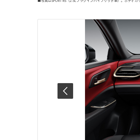
■写真はSPORT RS（2.5Lプラグインハイブリッド車）。ボデ