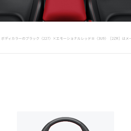
ド車）。ボディカラーのブラック〈227〉×エモーショナルレッドⅢ〈3U9〉［2ZR］