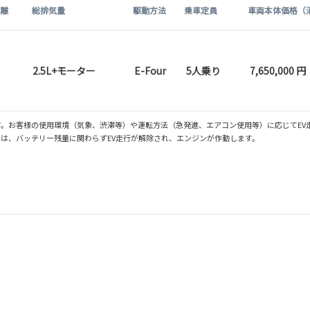
距離
総排気量
駆動方法
乗車定員
車両本体価格（
2.5L+モーター
E-Four
5人乗り
7,650,000 円
。お客様の使用環境（気象、渋滞等）や運転方法（急発進、エアコン使用等）に応じてEV
は、バッテリー残量に関わらずEV走行が解除され、エンジンが作動します。