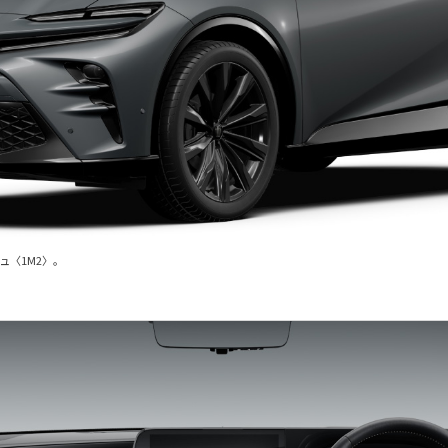
ュ〈1M2〉。