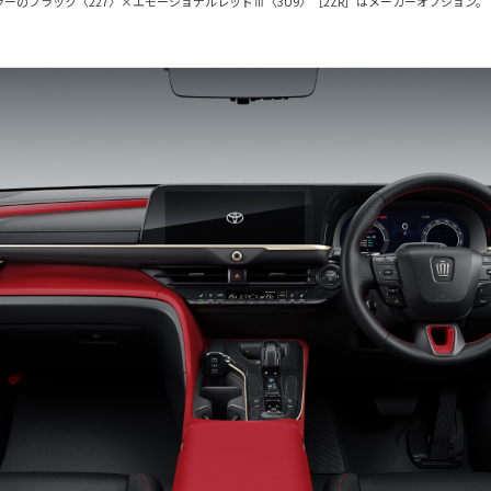
ィカラーのブラック〈227〉×エモーショナルレッドⅢ〈3U9〉［2ZR］はメーカーオプション。