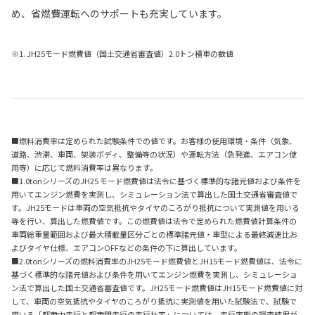
め、省燃費運転へのサポートも充実しています。
※1. JH25モード燃費値（国土交通省審査値）2.0トン積車の数値
■燃料消費率は定められた試験条件での値です。お客様の使用環境・条件（気象、
道路、渋滞、車両、架装ボディ、整備等の状況）や運転方法（急発進、エアコン使
用等）に応じて燃料消費率は異なります。
■1.0tonシリーズのJH25 モード燃費値は法令に基づく標準的な諸元値および条件を
用いてエンジン燃費を実測し、シミュレーション法で算出した国土交通省審査値で
す。JH25モードは車両の空気抵抗やタイヤのころがり抵抗について実測値を用いる
等を行い、算出した燃費値です。この燃費値は法令で定められた燃費値計算条件の
車両総重量範囲および最大積載量区分ごとの標準諸元値・車型による最終減速比お
よびタイヤ仕様、エアコンOFFなどの条件の下に算出しています。
■2.0tonシリーズの燃料消費率のJH25モード燃費値とJH15モード燃費値は、法令に
基づく標準的な諸元値および条件を用いてエンジン燃費を実測し、シミュレーショ
ン法で算出した国土交通省審査値です。JH25モード燃費値はJH15モード燃費値に対
して、車両の空気抵抗やタイヤのころがり抵抗に実測値を用いた試験法で、試験で
用いる「都市内走行と都市間走行の走行比率」については、走行実態の調査結果が