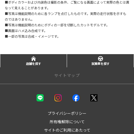
■ボディカラーおよび内装色は撮影の条件、ご覧になる画面によって実際の色とは異
なって見えることがあります。
■写真は機能説明のために各ランプを点灯したものです。実際の走行状態を示すも
のではありません。
■写真は機能説明のためにボディの一部を切断したカットモデルです。
■画面はハメ込み合成です。
■一部の写真は合成・イメージです。
店舗を探す
試乗車を探す
サイトマップ
新車を探す
カテゴリ一覧
コンパクト
プライバシーポリシー
ミニバン
所有権解除について
セダン
サイトのご利用にあたって
ワゴン