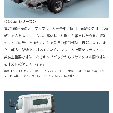
＜1.0tonシリーズ＞
高さ160mmのオープンフレームを全車に採用。過酷な使用にも信
頼性で応えるフレームは、高いねじり剛性も維持したうえ、振動
やノイズの発生を抑えることで乗員の疲労軽減に貢献します。ま
た、幅広い架装物に対応するため、フレーム上面をフラットに。
架装上重要な寸法であるキャブバックからリヤアクスル間の寸法
を十分に確保しています。
写真はシングルキャブ・2WD・フルジャストロー・木製デッキ・1.6トン積・3.0Lデ
ィーゼル車。ボディカラーはホワイト＜058＞。車型番号3