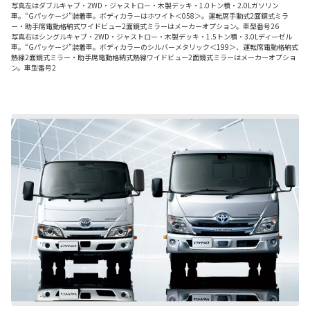
写真左はダブルキャブ・2WD・ジャストロー・木製デッキ・1.0トン積・2.0Lガソリン
車。“Gパッケージ”装着車。ボディカラーはホワイト＜058＞。運転席手動式2面鏡式ミラ
ー・助手席電動格納式ワイドビュー2面鏡式ミラーはメーカーオプション。車型番号26
写真右はシングルキャブ・2WD・ジャストロー・木製デッキ・1.5トン積・3.0Lディーゼル
車。“Gパッケージ”装着車。ボディカラーのシルバーメタリック＜199＞、運転席電動格納式
熱線2面鏡式ミラー・助手席電動格納式熱線ワイドビュー2面鏡式ミラーはメーカーオプショ
ン。車型番号2