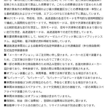
反映された法定比率で算出した燃費値です。これらの燃費値は法令で定められた燃
費値計算条件の車両総重量範囲および最大積載量区分ごとの標準諸元値・車型によ
る最終減速比およびタイヤ仕様、エアコンOFFなどの条件の下に算出しています。
■WLTCモードは、市街地、郊外、高速道路の各走行モードを平均的な使用時間配分
で構成した国際的な走行モードです。市街地モードは、信号や渋滞等の影響を受け
る比較的低速な走行を想定し、郊外モードは、 信号や渋滞等の影響をあまり受けな
い走行を想定、高速道路モードは、 高速道路等での走行を想定しています。
■主要燃費改善対策として、N04Cディーゼルハイブリッド車にはハイブリッドシス
テム、高圧噴射、電子制御式燃料噴射を採用しています。
■道路運送車両法による自動車型式指定申請書および共通構造部（多仕様自動車）
型式指定申請書数値
■「メーカーオプション」はご注文時に申し受けます。メーカーの工場で装着する
ため、ご注文後はお受けできませんのでご了承ください。
■一部の車両は多仕様自動車のため持込み登録となります。各諸元数値はメーカー
設計値であり、参考数値です。登録の際は車両の実測値が適用されます。
■オプション装着により、車両重量、車両寸法等が変更になる場合があります。
■“Gパッケージ”、“Sパッケージ”、“Eパッケージ”はグレード名称ではありません。
■車両本体価格は’26年1月現在のもので、予告なく変更となる場合があります。
■車両本体価格はスペアタイヤ、タイヤ交換用工具付の価格です。一部の車両はスペ
アタイヤが装着されていません。
■車両本体価格にはオプション価格は含まれていません。
■保険料、税金（除く消費税）、登録料の諸費用は別途申し受けます。
■自動車リサイクル法の施行により、リサイクル料金が別途必要となります。