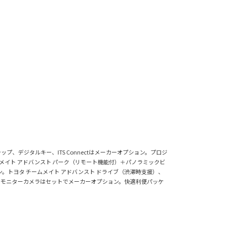
、デジタルキー、ITS Connectはメーカーオプション。プロジ
ムメイト アドバンスト パーク（リモート機能付）＋パノラミックビ
トヨタ チームメイト アドバンスト ドライブ（渋滞時支援）、
ーモニターカメラはセットでメーカーオプション。快適利便パッケ