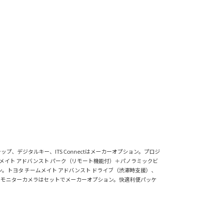
、デジタルキー、ITS Connectはメーカーオプション。プロジ
ムメイト アドバンスト パーク（リモート機能付）＋パノラミックビ
トヨタ チームメイト アドバンスト ドライブ（渋滞時支援）、
ーモニターカメラはセットでメーカーオプション。快適利便パッケ