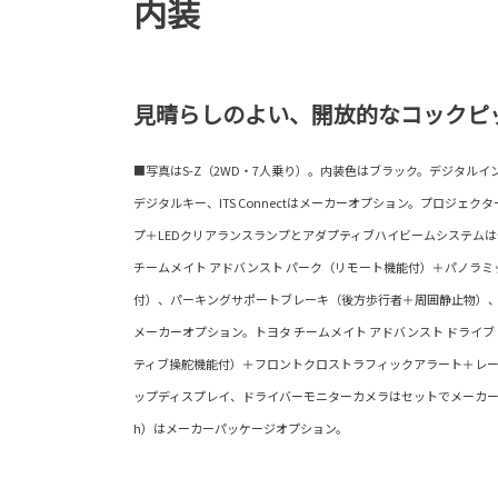
内装
見晴らしのよい、開放的なコックピ
■写真はS-Z（2WD・7人乗り）。内装色はブラック。デジタル
デジタルキー、ITS Connectはメーカーオプション。プロジェク
プ＋LEDクリアランスランプとアダプティブハイビームシステム
チームメイト アドバンスト パーク（リモート機能付）＋パノラ
付）、パーキングサポートブレーキ（後方歩行者＋周囲静止物）
メーカーオプション。トヨタ チームメイト アドバンスト ドライ
ティブ操舵機能付）＋フロントクロストラフィックアラート＋レ
ップディスプレイ、ドライバーモニターカメラはセットでメーカー
h）はメーカーパッケージオプション。