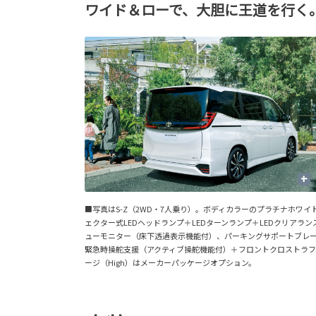
ワイド＆ローで、大胆に王道を行く
+
■写真はS-Z（2WD・7人乗り）。ボディカラーのプラチナホワイ
ェクター式LEDヘッドランプ＋LEDターンランプ＋LEDクリア
ューモニター（床下透過表示機能付）、パーキングサポートブレー
緊急時操舵支援（アクティブ操舵機能付）＋フロントクロストラ
ージ（High）はメーカーパッケージオプション。