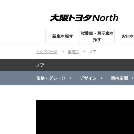
試乗車・展示車を
新車を探す
お店を
探す
トップページ
退避用
ノア
ノア
価格・グレード
デザイン
室内空間