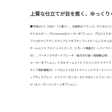
上質な仕立てが目を惹く、ゆっくり
■写真はS-Z（2WD・7人乗り）。内装色はブラック。デジタル
デジタルキー、ITS Connectはメーカーオプション。プロジェク
プ＋LEDクリアランスランプとアダプティブハイビームシステム
チームメイト アドバンストパーク（リモート機能付）＋パノラミ
付）、パーキングサポートブレーキ（後方歩行者＋周囲静止物）
メーカーオプション。トヨタ チームメイト アドバンスト ドライ
ティブ操舵機能付）＋フロントクロストラフィックアラート＋レ
ップディスプレイ、ドライバーモニターカメラはセットでメーカー
h）はメーカーパッケージオプション。