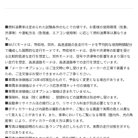
■燃料消費率は定められた試験条件のもとでの値です。お客様の使用環境（気象、
渋滞等）や運転方法（急発進、エアコン使用等）に応じて燃料消費率は異なりま
す。
■WLTCモードは、市街地、郊外、高速道路の各走行モードを平均的な使用時間配分
で構成した国際的な走行モードです。市街地モードは、信号や渋滞等の影響を受け
る比較的低速な走行を想定し、郊外モードは、信号や渋滞等の影響をあまり受けな
い走行を想定、高速道路モードは、高速道路等での走行を想定しています。
■「メーカーオプション」はご注文時に申し受けます。メーカーの工場で装着する
ため、ご注文後はお受けできませんのでご了承ください。
■車両本体価格は'26年4月現在のもので、予告なく変更となる場合があります。
■車両本体価格はタイヤパンク応急修理キット付の価格です。
■車両本体価格にはオプション価格は含まれていません。
■保険料、税金（除く消費税）、登録料などの諸費用は別途申し受けます。
■自動車リサイクル法の施行により、リサイクル料金が別途必要となります。
■ボディカラーおよび内装色は撮影の条件や、ご覧になる画面で実際の色とは異な
って見えることがあります。また、実車においてもご覧になる環境（屋内外、光の角
度等）により、ボディカラーの見え方は異なります。
■写真は機能説明のために各ランプを点灯したものです。実際の走行状態を示すも
のではありません。