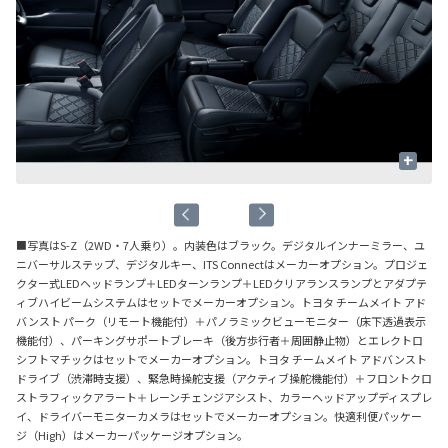
+
■写真はS-Z（2WD・7人乗り）。内装色はブラック。デジタルインナーミラー、ユ
ニバーサルステップ、デジタルキー、ITS Connectはメーカーオプション。プロジェ
クター式LEDヘッドランプ＋LEDターンランプ＋LEDクリアランスランプとアダプテ
ィブハイビームシステムはセットでメーカーオプション。トヨタ チームメイト アド
バンスト パーク（リモート機能付）＋パノラミックビューモニター（床下透過表示
機能付）、パーキングサポートブレーキ（後方歩行者＋周囲静止物）とエレクトロ
シフトマチックはセットでメーカーオプション。トヨタ チームメイト アドバンスト
ドライブ（渋滞時支援）、緊急時操舵支援（アクティブ操舵機能付）＋フロントクロ
ストラフィックアラート＋レーンチェンジアシスト、カラーヘッドアップディスプレ
イ、ドライバーモニターカメラはセットでメーカーオプション。快適利便パッケー
ジ（High）はメーカーパッケージオプション。