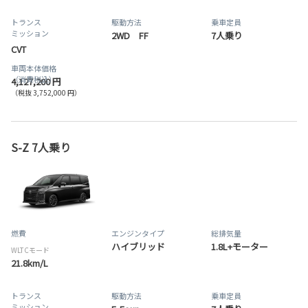
トランス
駆動方法
乗車定員
ミッション
2WD FF
7人乗り
CVT
車両本体価格
（消費税込）
4,127,200 円
（税抜 3,752,000 円）
S-Z 7人乗り
燃費
エンジンタイプ
総排気量
ハイブリッド
1.8L+モーター
WLTCモード
21.8km/L
トランス
駆動方法
乗車定員
ミッション