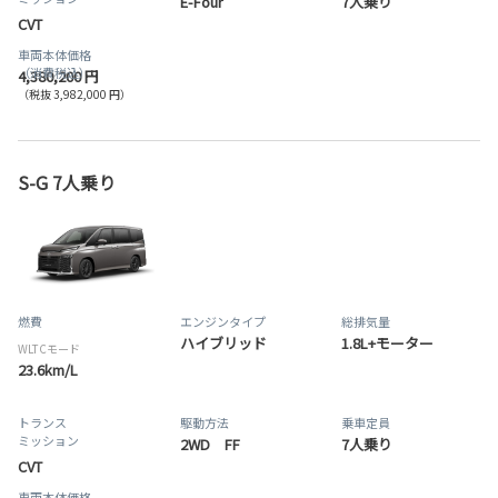
E-Four
7人乗り
CVT
車両本体価格
（消費税込）
4,380,200 円
（税抜 3,982,000 円）
S-G 7人乗り
燃費
エンジンタイプ
総排気量
ハイブリッド
1.8L+モーター
WLTCモード
23.6km/L
トランス
駆動方法
乗車定員
ミッション
2WD FF
7人乗り
CVT
車両本体価格