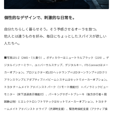
個性的なデザインで、刺激的な日常を。
自分たちらしく暮らせそう。そう予感させるオーラを放つ。
他人とは違うものを好み、毎日にちょっとしたスパイスが欲しい
人たちへ。
■写真はS-Z（2WD・7人乗り）。ボディカラーはニュートラルブラック〈229〉。デ
ジタルインナーミラー、ユニバーサルステップ、デジタルキー、ITS Connectはメー
カーオプション。プロジェクター式LEDヘッドランプ＋LEDターンランプ＋LEDクリ
アランスランプとアダプティブハイビームシステムはセットでメーカーオプション。
トヨタ チームメイト アドバンスト パーク（リモート機能付）＋パノラミックビュー
モニター（床下透過表示機能付）、パーキングサポートブレーキ（後方歩行者＋周
囲静止物）とエレクトロシフトマチックはセットでメーカーオプション。トヨタ チ
ームメイト アドバンスト ドライブ（渋滞時支援）、緊急時操舵支援（アクティブ操