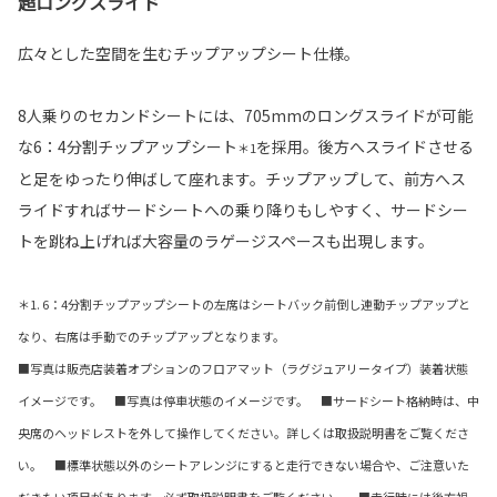
超ロングスライド
広々とした空間を生むチップアップシート仕様。
8人乗りのセカンドシートには、705mmのロングスライドが可能
な6：4分割チップアップシート
を採用。後方へスライドさせる
＊1
と足をゆったり伸ばして座れます。チップアップして、前方へス
ライドすればサードシートへの乗り降りもしやすく、サードシー
トを跳ね上げれば大容量のラゲージスペースも出現します。
＊1. 6：4分割チップアップシートの左席はシートバック前倒し連動チップアップと
なり、右席は手動でのチップアップとなります。
■写真は販売店装着オプションのフロアマット（ラグジュアリータイプ）装着状態
イメージです。 ■写真は停車状態のイメージです。 ■サードシート格納時は、中
央席のヘッドレストを外して操作してください。詳しくは取扱説明書をご覧くださ
い。 ■標準状態以外のシートアレンジにすると走行できない場合や、ご注意いた
だきたい項目があります。必ず取扱説明書をご覧ください。 ■走行時には後方視