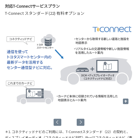
対応T-Connectサービスプラン
T-Connect スタンダード(22) 有料オプション
+
飲
＊1. コネクティッドナビのご利用には、T-Connectスタンダード（22）の契約と、
ディスプレイオーディオ（コネクティッドナビ対応）Plusはコネクティッドナビ（車