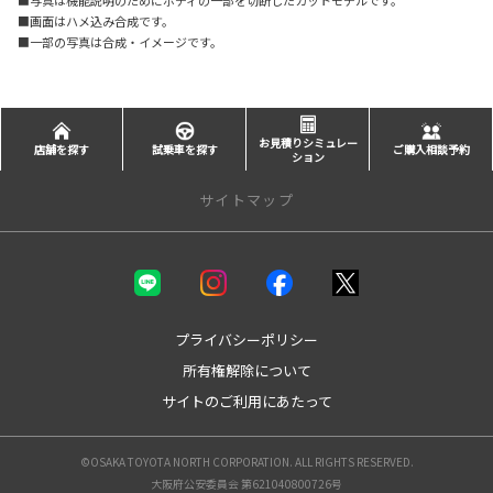
■写真は機能説明のためにボディの一部を切断したカットモデルです。
■画面はハメ込み合成です。
■一部の写真は合成・イメージです。
お見積りシミュレー
店舗を探す
試乗車を探す
ご購入相談予約
ション
サイトマップ
新車を探す
カテゴリ一覧
コンパクト
プライバシーポリシー
ミニバン
所有権解除について
セダン
サイトのご利用にあたって
ワゴン
SUV
スポーツ
©OSAKA TOYOTA NORTH CORPORATION. ALL RIGHTS RESERVED.
ビジネスカー
大阪府公安委員会 第621040800726号