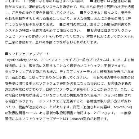
たします。（ご使用になる際のお客さまへのお願い） ■運転者には安全運転の義
務があります。運転者は各システムを過信せず、常に自らの責任で周囲の状況を把握
し、ご自身の操作で安全を確保してください。 ■各システムに頼ったり、安全を
委ねる運転をすると思わぬ事故につながり、重大な傷害におよぶか最悪の場合は死
亡につながるおそれがあります。 ■ご使用の前には、あらかじめ取扱説明書で各
システムの特徴・操作方法を必ずご確認ください。 ■お客様ご自身でプリクラッ
シュセーフティの作動テストを行わないでください。対象や状況によってはシステム
が正常に作動せず、思わぬ事故につながるおそれがあります。
■ソフトウェアアップデート
Toyota Safety Sense、アドバンスト ドライブの一部のプログラムは、DCMによる無
線通信により、販売店に入庫することなく最新のソフトウェアに更新できます。
※ソフトウェアの更新がある場合、ディスプレイオーディオに通知画面が表示されま
す。画面の指示に従ってすみやかに更新してください。 ※お客様の安全や車両の保
安基準に関わる重大なソフトウェア更新が必要になった場合には、お客様の更新の
許諾の有無にかかわらず、自動でソフトウェア更新を行うことがあります。また、こ
の場合にお客様が許諾していなかった他の機能も含めて最新バージョンに更新され
る場合があります。 ※ソフトウェアを更新すると、各機能の取り扱い方法が変わ
ったり、機能が追加されることがあります。変更・追加された内容は、toyota.jp内
の取扱説明書ページにある最新の取扱説明書で確認することができます。 ※無線
通信によるソフトウェアアップデートはT-Connect契約が必要です。