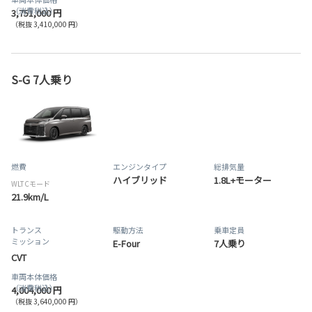
（消費税込）
3,751,000 円
（税抜 3,410,000 円）
S-G 7人乗り
燃費
エンジンタイプ
総排気量
ハイブリッド
1.8L+モーター
WLTCモード
21.9km/L
トランス
駆動方法
乗車定員
ミッション
E-Four
7人乗り
CVT
車両本体価格
（消費税込）
4,004,000 円
（税抜 3,640,000 円）