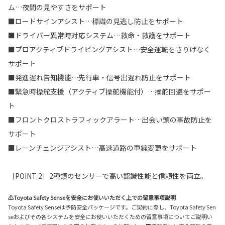
ム…夜間の見やすさをサポート
■ロードサインアシスト…標識の見逃し防止をサポート
■ドライバー異常時対応システム…救命・救護をサポート
■プロアクティブドライビングアシスト…安全運転をさりげなく
サポート
■発進遅れ告知機能…先行車・信号出遅れ防止をサポート
■緊急時操舵支援（アクティブ操舵機能付）…操舵回避をサポー
ト
■フロントクロストラフィックアラート…出会い頭の事故防止を
サポート
■レーンチェンジアシスト…高速道路の車線変更をサポート
［POINT 2］2種類のセンサーで高い認識性能と信頼性を両立。
⚠Toyota Safety Senseを安全にお使いいただく上での留意事項説明
Toyota Safety Senseは予防安全パッケージです。ご契約に際し、Toyota Safety Sen
seおよびその各システムを安全にお使いいただくための留意事項についてご説明い