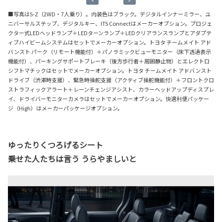
■写真はS-Z（2WD・7人乗り）。内装色はブラック。デジタルインナーミラー、ユ
ニバーサルステップ、デジタルキー、ITS Connectはメーカーオプション。プロジェ
クター式LEDヘッドランプ＋LEDターンランプ＋LEDクリアランスランプとアダプテ
ィブハイビームシステムはセットでメーカーオプション。トヨタ チームメイト アド
バンスト パーク（リモート機能付）＋パノラミックビューモニター（床下透過表示
機能付）、パーキングサポートブレーキ（後方歩行者＋周囲静止物）とエレクトロ
シフトマチックはセットでメーカーオプション。トヨタ チームメイト アドバンスト
ドライブ（渋滞時支援）、緊急時操舵支援（アクティブ操舵機能付）＋フロントクロ
ストラフィックアラート＋レーンチェンジアシスト、カラーヘッドアップディスプレ
イ、ドライバーモニターカメラはセットでメーカーオプション。快適利便パッケー
ジ（High）はメーカーパッケージオプション。
ゆったりくつろげるシート
乗せた人たちは言う うらやましいと