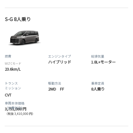
S-G 8人乗り
燃費
エンジンタイプ
総排気量
ハイブリッド
1.8L+モーター
WLTCモード
23.6km/L
トランス
駆動方法
乗車定員
ミッション
2WD FF
8人乗り
CVT
車両本体価格
（消費税込）
3,751,000 円
（税抜 3,410,000 円）