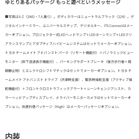
ゆとりあるパッケージ もっと遊べというメッセージ
■写真はS-Z（2WD・7人乗り）。ボディカラーはニュートラルブラック〈229〉。デ
ジタルインナーミラー、ユニバーサルステップ、デジタルキー、ITS Connectはメー
カーオプション。プロジェクター式LEDヘッドランプ＋LEDターンランプ＋LEDクリ
アランスランプとアダプティブハイビームシステムはセットでメーカーオプション。
トヨタ チームメイト アドバンスト パーク（リモート機能付）＋パノラミックビュー
モニター（床下透過表示機能付）、パーキングサポートブレーキ（後方歩行者＋周
囲静止物）とエレクトロシフトマチックはセットでメーカーオプション。トヨタ チ
ームメイト アドバンスト ドライブ（渋滞時支援）、緊急時操舵支援（アクティブ操
舵機能付）＋フロントクロストラフィックアラート＋レーンチェンジアシスト、カ
ラーヘッドアップディスプレイ、ドライバーモニターカメラはセットでメーカーオ
プション。快適利便パッケージ（High）はメーカーパッケージオプション。
内装