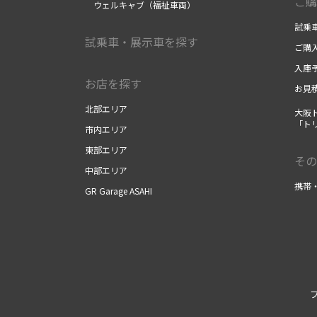
ご購
ウェルキャブ（福祉車両）
試乗
試乗車・展示車を探す
ご購
入庫
お店を探す
お見
北部エリア
大阪
「ト
市内エリア
東部エリア
その
中部エリア
携帯
GR Garage ASAHI