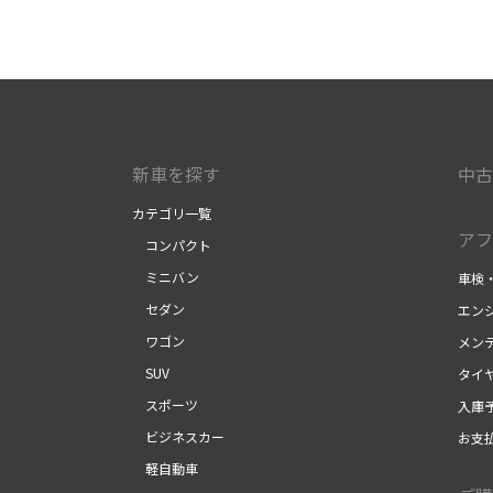
新車を探す
中古
カテゴリ一覧
アフ
コンパクト
ミニバン
車検
セダン
エン
ワゴン
メン
SUV
タイ
スポーツ
入庫
ビジネスカー
お支
軽自動車