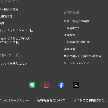
入サポート
車・展示車情報
企業情報
入相談予約
地域、社会との連携
予約
CSR基本方針
積りシミュレーション
環境方針
トヨタのうれしい買い方
一般事業主行動計画
リプルアシスト」
健康経営
他のサービス
暴力団等反社会勢力排除宣言
ソーシャルメディア
・スマホを購入したい
プライバシーポリシー
所有権解除について
サイトのご利用にあたっ