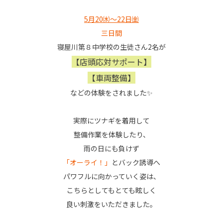
5月20㈬～22日㈮
三日間
寝屋川第８中学校の生徒さん2名が
【店頭応対サポート】
【車両整備】
などの体験をされました✨
実際にツナギを着用して
整備作業を体験したり、
雨の日にも負けず
「オーライ！」
とバック誘導へ
パワフルに向かっていく姿は、
こちらとしてもとても眩しく
良い刺激をいただきました。