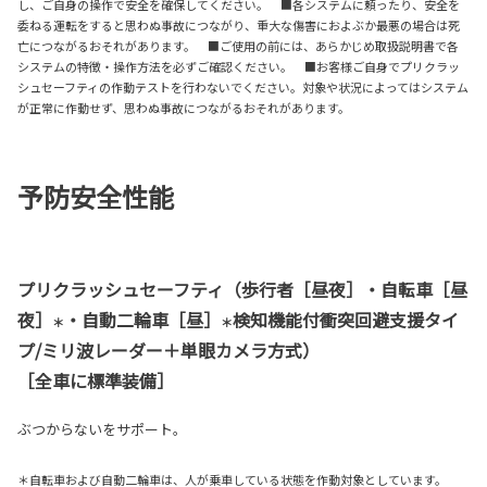
し、ご自身の操作で安全を確保してください。 ■各システムに頼ったり、安全を
委ねる運転をすると思わぬ事故につながり、重大な傷害におよぶか最悪の場合は死
亡につながるおそれがあります。 ■ご使用の前には、あらかじめ取扱説明書で各
システムの特徴・操作方法を必ずご確認ください。 ■お客様ご自身でプリクラッ
シュセーフティの作動テストを行わないでください。対象や状況によってはシステム
が正常に作動せず、思わぬ事故につながるおそれがあります。
予防安全性能
プリクラッシュセーフティ（歩行者［昼夜］・自転車［昼
夜］
・自動二輪車［昼］
検知機能付衝突回避支援タイ
＊
＊
プ/ミリ波レーダー＋単眼カメラ方式）
［全車に標準装備］
ぶつからないをサポート。
＊自転車および自動二輪車は、人が乗車している状態を作動対象としています。