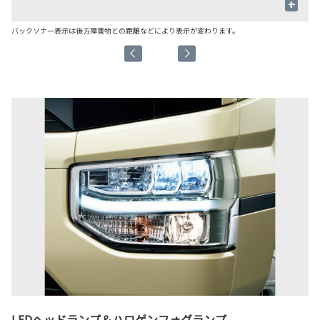
+
バックソナー表示は後方障害物との距離などにより表示が変わります。
■
LEDヘッドランプ＆ハロゲンフォグランプ