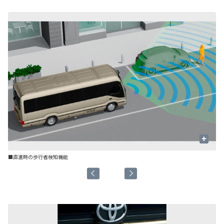
+
■直進時の歩行者検知機能
■