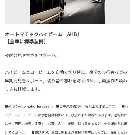
オートマチックハイビーム［AHB］
［全車に標準装備］
夜間の見やすさをサポート。
ハイビームとロービームを自動で切り替え、夜間の歩行者などの
早期発見をサポート。切り替え忘れを防ぐほか、手動操作の煩わ
しさも軽減します。
■AHB：Automatic High Beam ■自車速度約30km/h 以上で作動します。 ■ハ
イビーム・ロービームの切替自動制御には、状況により限界があります。運転時に
は常に周囲の状況に注意し、必要に応じて手動で切り替えるなど、安全運転を心掛
けてください。 ■道路状況、車両状態および天候状態等によっては、作動しない