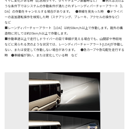
イヤに変化がある時（応急用タイヤ、タイヤチェーン装着時など） ■例えば次のよ
うな条件下ではシステムの作動条件が満たされずレーンディパーチャーアラート［L
DA］の作動をキャンセルする場合があります。 ●車線を見失った時 ●ドライバ
ーの追加運転操作を検知した時（ステアリング、ブレーキ、アクセルの操作など）
など
■レーンディパーチャーアラート［LDA］は約50km/h以上で作動します。路外の構
造物に対しては約35km/h以上で作動します。
■作動車速以上で走行しドライバーの目で車線が見える場合でも、山間部や市街地
などに見られる次のような状況では、レーンディパーチャーアラート[LDA]が作動し
ない、または安定して作動しない場合があります。 ●急カーブや急勾配を走行する
時 ●車線幅が狭い、または変化している時 など