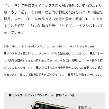
ブレーキング時にタイヤロックを防ぐABS機能に、車両の走行状
態に応じて前後・左右輪に理想的な制動力配分を行うEBD機能を
採用。また、ブレーキの踏み込み速度と量から緊急ブレーキであ
ることを感知し、強い制動力を発生させるブレーキアシストも搭
載しています。
EBD：Electronic Brake-force Distribution ABS：Anti-lock Brake System
■アシストが必要な時には、ブレーキペダルを踏み続けてください。 ■急ブレー
キは危険を回避するための反射的な行為です。それ以外は通常のブレーキ操作を行
うようにしてください。 ■道路状況および天候状態等によっては作動しない場合
があります。詳しくは取扱説明書をご覧ください。 ■写真は作動イメージです。