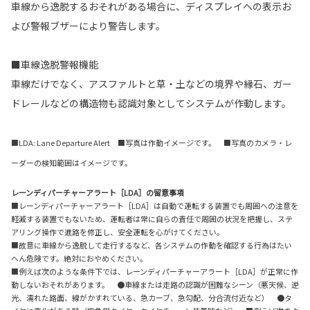
車線から逸脱するおそれがある場合に、ディスプレイへの表示お
よび警報ブザーにより警告します。
■車線逸脱警報機能
車線だけでなく、アスファルトと草・土などの境界や縁石、ガー
ドレールなどの構造物も認識対象としてシステムが作動します。
■LDA: Lane Departure Alert ■写真は作動イメージです。 ■写真のカメラ・レ
ーダーの検知範囲はイメージです。
レーンディパーチャーアラート［LDA］の留意事項
■レーンディパーチャーアラート［LDA］は自動で運転する装置でも周囲への注意を
軽減する装置でもないため、運転者は常に自らの責任で周囲の状況を把握し、ステ
アリング操作で進路を修正し、安全運転を心がけてください。
■故意に車線から逸脱して走行するなど、各システムの作動を確認する行為はたい
へん危険です。絶対におやめください。
■例えば次のような条件下では、レーンディパーチャーアラート［LDA］が正常に作
動しないおそれがあります。 ●車線または走路の認識が困難なシーン（悪天候、逆
光、濡れた路面、線がかすれている、急カーブ、急勾配、分合流付近など） ●タ