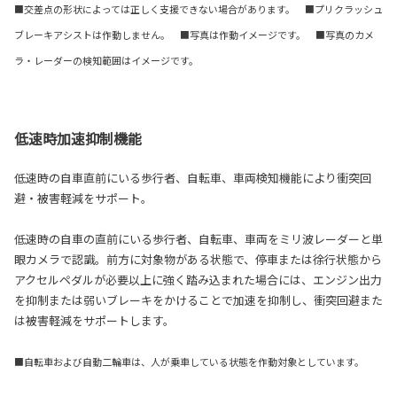
■交差点の形状によっては正しく支援できない場合があります。 ■プリクラッシュ
ブレーキアシストは作動しません。 ■写真は作動イメージです。 ■写真のカメ
ラ・レーダーの検知範囲はイメージです。
低速時加速抑制機能
低速時の自車直前にいる歩行者、自転車、車両検知機能により衝突回
避・被害軽減をサポート。
低速時の自車の直前にいる歩行者、自転車、車両をミリ波レーダーと単
眼カメラで認識。前方に対象物がある状態で、停車または徐行状態から
アクセルペダルが必要以上に強く踏み込まれた場合には、エンジン出力
を抑制または弱いブレーキをかけることで加速を抑制し、衝突回避また
は被害軽減をサポートします。
■自転車および自動二輪車は、人が乗車している状態を作動対象としています。