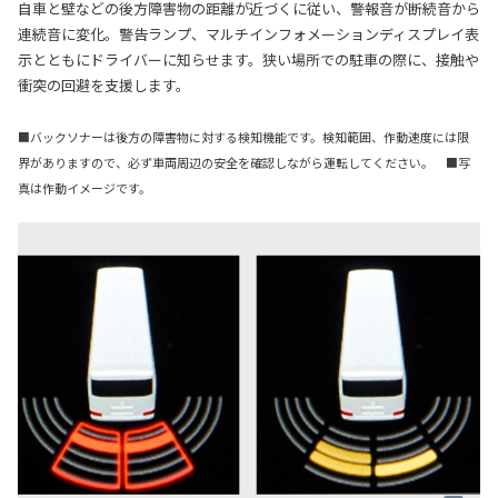
自車と壁などの後方障害物の距離が近づくに従い、警報音が断続音から
連続音に変化。警告ランプ、マルチインフォメーションディスプレイ表
示とともにドライバーに知らせます。狭い場所での駐車の際に、接触や
衝突の回避を支援します。
■バックソナーは後方の障害物に対する検知機能です。検知範囲、作動速度には限
界がありますので、必ず車両周辺の安全を確認しながら運転してください。 ■写
真は作動イメージです。