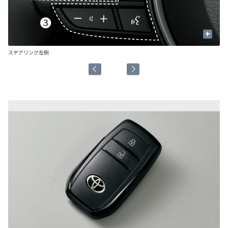
+
ステアリング左側
ス