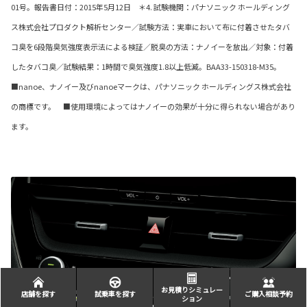
01号。報告書日付：2015年5月12日 ＊4. 試験機関：パナソニック ホールディング
ス株式会社プロダクト解析センター／試験方法：実車において布に付着させたタバ
コ臭を6段階臭気強度表示法による検証／脱臭の方法：ナノイーを放出／対象：付着
したタバコ臭／試験結果：1時間で臭気強度1.8以上低減。BAA33-150318-M35。
■nanoe、ナノイー及びnanoeマークは、パナソニック ホールディングス株式会社
の商標です。 ■使用環境によってはナノイーの効果が十分に得られない場合があり
ます。
お見積りシミュレー
店舗を探す
試乗車を探す
ご購入相談予約
ション