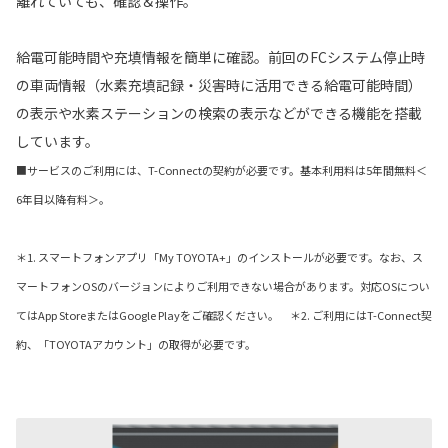
離れていても、確認＆操作。
給電可能時間や充填情報を簡単に確認。前回のFCシステム停止時
の車両情報（水素充填記録・災害時に活用できる給電可能時間）
の表示や水素ステーションの検索の表示などができる機能を搭載
しています。
■サービスのご利用には、T-Connectの契約が必要です。基本利用料は5年間無料＜
6年目以降有料＞。
＊1. スマートフォンアプリ「My TOYOTA+」のインストールが必要です。なお、ス
マートフォンOSのバージョンによりご利用できない場合があります。対応OSについ
てはApp StoreまたはGoogle Playをご確認ください。 ＊2. ご利用にはT-Connect契
約、「TOYOTAアカウント」の取得が必要です。