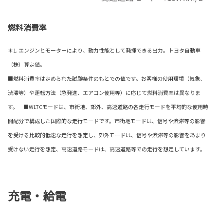
燃料消費率
＊1. エンジンとモーターにより、動力性能として発揮できる出力。トヨタ自動車
（株）算定値。
■燃料消費率は定められた試験条件のもとでの値です。お客様の使用環境（気象、
渋滞等）や運転方法（急発進、エアコン使用等）に応じて燃料消費率は異なりま
す。 ■WLTCモードは、市街地、郊外、高速道路の各走行モードを平均的な使用時
間配分で構成した国際的な走行モードです。市街地モードは、信号や渋滞等の影響
を受ける比較的低速な走行を想定し、郊外モードは、信号や渋滞等の影響をあまり
受けない走行を想定、高速道路モードは、高速道路等での走行を想定しています。
充電・給電