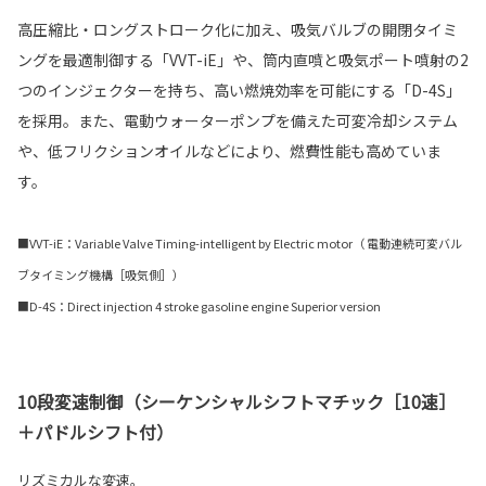
高圧縮比・ロングストローク化に加え、吸気バルブの開閉タイミ
ングを最適制御する「VVT-iE」や、筒内直噴と吸気ポート噴射の2
つのインジェクターを持ち、高い燃焼効率を可能にする「D-4S」
を採用。また、電動ウォーターポンプを備えた可変冷却システム
や、低フリクションオイルなどにより、燃費性能も高めていま
す。
■VVT-iE：Variable Valve Timing-intelligent by Electric motor（ 電動連続可変バル
ブタイミング機構［吸気側］）
■D-4S：Direct injection 4 stroke gasoline engine Superior version
10段変速制御（シーケンシャルシフトマチック［10速］
＋パドルシフト付）
リズミカルな変速。