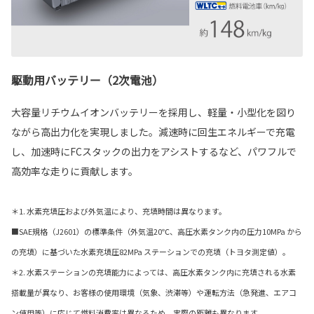
駆動用バッテリー（2次電池）
大容量リチウムイオンバッテリーを採用し、軽量・小型化を図り
ながら高出力化を実現しました。減速時に回生エネルギーで充電
し、加速時にFCスタックの出力をアシストするなど、パワフルで
高効率な走りに貢献します。
＊1. 水素充填圧および外気温により、充填時間は異なります。
■SAE規格（J2601）の標準条件（外気温20℃、高圧水素タンク内の圧力10MPa から
の充填）に基づいた水素充填圧82MPa ステーションでの充填（トヨタ測定値）。
＊2. 水素ステーションの充填能力によっては、高圧水素タンク内に充填される水素
搭載量が異なり、お客様の使用環境（気象、渋滞等）や運転方法（急発進、エアコ
ン使用等）に応じて燃料消費率は異なるため、実際の距離も異なります。