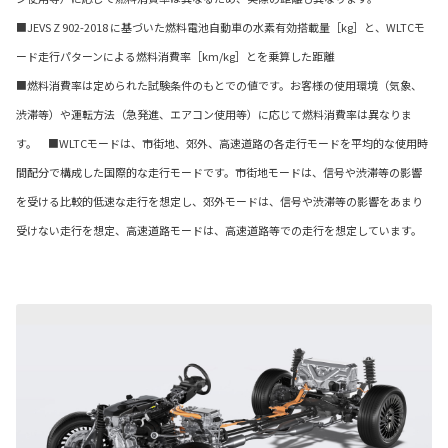
■JEVS Z 902-2018 に基づいた燃料電池自動車の水素有効搭載量［kg］と、WLTCモ
ード走行パターンによる燃料消費率［km/kg］とを乗算した距離
■燃料消費率は定められた試験条件のもとでの値です。お客様の使用環境（気象、
渋滞等）や運転方法（急発進、エアコン使用等）に応じて燃料消費率は異なりま
す。 ■WLTCモードは、市街地、郊外、高速道路の各走行モードを平均的な使用時
間配分で構成した国際的な走行モードです。市街地モードは、信号や渋滞等の影響
を受ける比較的低速な走行を想定し、郊外モードは、信号や渋滞等の影響をあまり
受けない走行を想定、高速道路モードは、高速道路等での走行を想定しています。