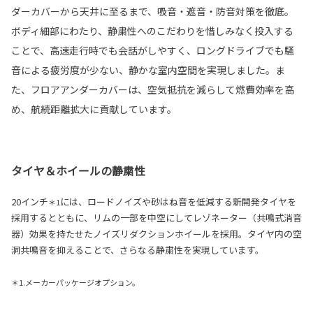
ダーカバーから天井に至るまで、吸音・遮音・防音対策を徹底。
ボディ細部にわたり、静粛性へのこだわりを惜しみなく投入する
ことで、高速走行時でも会話がしやすく、ロングドライブでも騒
音による疲労度が少ない、静かな室内空間を実現しました。ま
た、フロアアンダーカバーは、空気抵抗を減らして燃費効率を高
め、航続距離拡大に貢献しています。
タイヤ＆ホイールの静粛性
20インチ
には、ロードノイズや砂はね音を低減する新開発タイヤを
＊1
採用するとともに、リムの一部を中空にしてレゾネーター（共鳴式消音
器）効果を持たせたノイズリダクションホイールを採用。タイヤ内の空
洞共鳴音を抑えることで、さらなる静粛性を実現しています。
＊1.メーカーパッケージオプション。