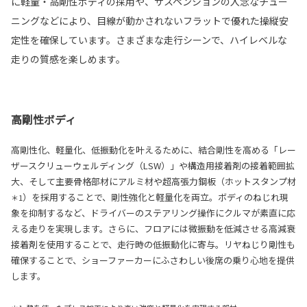
に軽量・高剛性ボディの採用や、サスペンションの入念なチュー
ニングなどにより、目線が動かされないフラットで優れた操縦安
定性を確保しています。さまざまな走行シーンで、ハイレベルな
走りの質感を楽しめます。
高剛性ボディ
高剛性化、軽量化、低振動化を叶えるために、結合剛性を高める「レー
ザースクリューウェルディング（LSW）」や構造用接着剤の接着範囲拡
大、そして主要骨格部材にアルミ材や超高張力鋼板（ホットスタンプ材
）を採用することで、剛性強化と軽量化を両立。ボディのねじれ現
＊1
象を抑制するなど、ドライバーのステアリング操作にクルマが素直に応
える走りを実現します。さらに、フロアには微振動を低減させる高減衰
接着剤を使用することで、走行時の低振動化に寄与。リヤねじり剛性も
確保することで、ショーファーカーにふさわしい後席の乗り心地を提供
します。