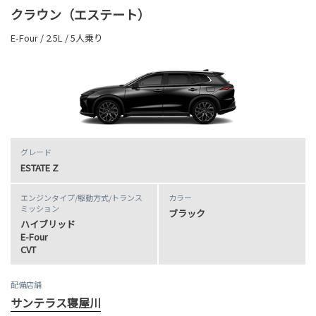
クラウン（エステート）
E-Four / 2.5L / 5人乗り
グレード
ESTATE Z
エンジンタイプ
/駆動方式/
トランス
カラー
ミッション
ブラック
ハイブリッド
E-Four
CVT
配備店舗
サンテラス寝屋川