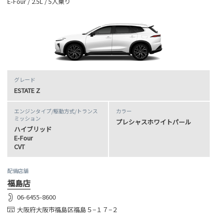
E-Four / 2.5L / 5人乗り
グレード
ESTATE Z
エンジンタイプ
/駆動方式/
トランス
カラー
ミッション
プレシャスホワイトパール
ハイブリッド
E-Four
CVT
配備店舗
福島店
06-6455-8600
大阪府大阪市福島区福島５−１７−２