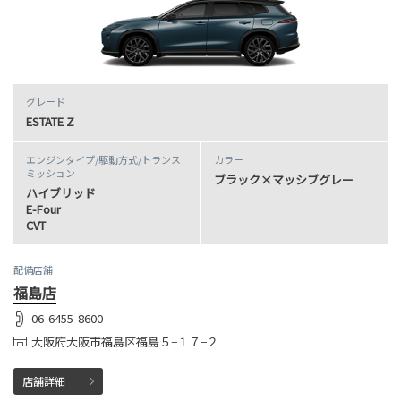
グレード
ESTATE Z
エンジンタイプ
/駆動方式/
トランス
カラー
ミッション
ブラック×マッシブグレー
ハイブリッド
E-Four
CVT
配備店舗
福島店
06-6455-8600
大阪府大阪市福島区福島５−１７−２
店舗詳細