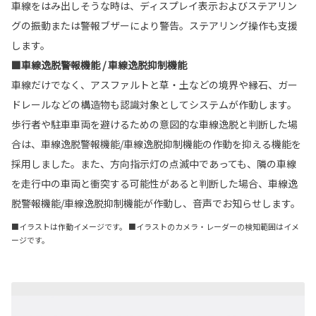
車線をはみ出しそうな時は、ディスプレイ表示およびステアリン
グの振動または警報ブザーにより警告。ステアリング操作も支援
します。
■車線逸脱警報機能 / 車線逸脱抑制機能
車線だけでなく、アスファルトと草・土などの境界や縁石、ガー
ドレールなどの構造物も認識対象としてシステムが作動します。
歩行者や駐車車両を避けるための意図的な車線逸脱と判断した場
合は、車線逸脱警報機能/車線逸脱抑制機能の作動を抑える機能を
採用しました。また、方向指示灯の点滅中であっても、隣の車線
を走行中の車両と衝突する可能性があると判断した場合、車線逸
脱警報機能/車線逸脱抑制機能が作動し、音声でお知らせします。
■イラストは作動イメージです。 ■イラストのカメラ・レーダーの検知範囲はイメ
ージです。