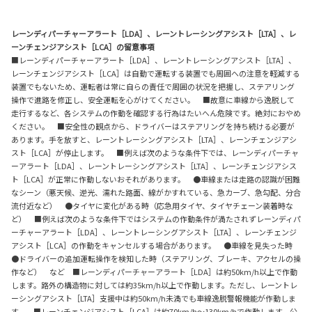
レーンディパーチャーアラート［LDA］、レーントレーシングアシスト［LTA］、レ
ーンチェンジアシスト［LCA］の留意事項
■レーンディパーチャーアラート［LDA］、レーントレーシングアシスト［LTA］、
レーンチェンジアシスト［LCA］は自動で運転する装置でも周囲への注意を軽減する
装置でもないため、運転者は常に自らの責任で周囲の状況を把握し、ステアリング
操作で進路を修正し、安全運転を心がけてください。 ■故意に車線から逸脱して
走行するなど、各システムの作動を確認する行為はたいへん危険です。絶対におやめ
ください。 ■安全性の観点から、ドライバーはステアリングを持ち続ける必要が
あります。手を放すと、レーントレーシングアシスト［LTA］、レーンチェンジアシ
スト［LCA］が停止します。 ■例えば次のような条件下では、レーンディパーチャ
ーアラート［LDA］、レーントレーシングアシスト［LTA］、レーンチェンジアシス
ト［LCA］が正常に作動しないおそれがあります。 ●車線または走路の認識が困難
なシーン（悪天候、逆光、濡れた路面、線がかすれている、急カーブ、急勾配、分合
流付近など） ●タイヤに変化がある時（応急用タイヤ、タイヤチェーン装着時な
ど） ■例えば次のような条件下ではシステムの作動条件が満たされずレーンディパ
ーチャーアラート［LDA］、レーントレーシングアシスト［LTA］、レーンチェンジ
アシスト［LCA］の作動をキャンセルする場合があります。 ●車線を見失った時
●ドライバーの追加運転操作を検知した時（ステアリング、ブレーキ、アクセルの操
作など） など ■レーンディパーチャーアラート［LDA］は約50km/h以上で作動
します。路外の構造物に対しては約35km/h以上で作動します。ただし、レーントレ
ーシングアシスト［LTA］支援中は約50km/h未満でも車線逸脱警報機能が作動しま
す。 ■レーンチェンジアシスト［LCA］は約70km/h～130km/hで作動します。公