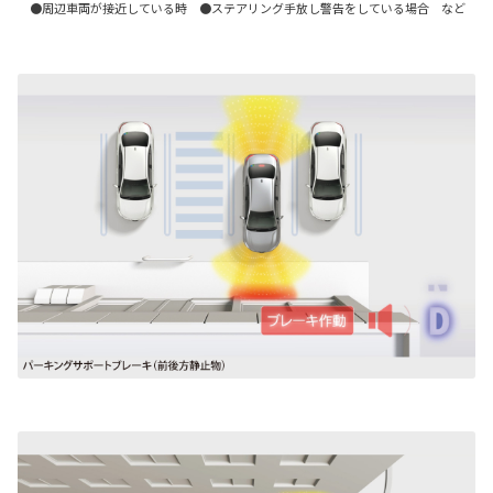
●周辺車両が接近している時 ●ステアリング手放し警告をしている場合 など