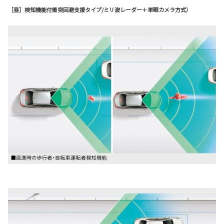
［昼］検知機能付衝突回避支援タイプ/ミリ波レーダー＋単眼カメラ方式）