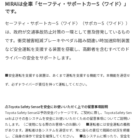
MIRAIは全車「セーフティ・サポートカーS〈ワイド〉」
です。
セーフティ・サポートカーS〈ワイド〉（サポカーS〈ワイド〉）
は、政府が交通事故防止対策の一環として普及啓発しているもの
です。衝突被害軽減ブレーキやペダル踏み間違い時加速抑制装置
など安全運転を支援する装置を搭載し、高齢者を含むすべてのド
ライバーの安全をサポートします。
■安全運転を支援する装置は、あくまで運転を支援する機能です。本機能を過信せ
ず、必ずドライバーが責任を持って運転してください。
⚠Toyota Safety Senseを安全にお使いいただく上での留意事項説明
Toyota Safety Senseは予防安全パッケージです。ご契約に際し、ToyotaSafety Sen
seおよびその各システムを安全にお使いいただくための留意事項についてご説明い
たします。（ご使用になる際のお客様へのお願い） ■運転者には安全運転の義務
があります。運転者は各システムを過信せず、常に自らの責任で周囲の状況を把握
し、ご自身の操作で安全を確保してください。 ■各システムに頼ったり、安全を