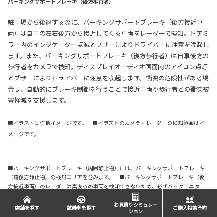
パーキングサポートブレーキ（後方歩行者）
駐車場から後退する際に、パーキングサポートブレーキ（後方接近車
両）は自車の左右後方から接近してくる車両をレーダーで検知。ドアミ
ラー内のインジケーター点滅とブザーによりドライバーに注意を喚起し
ます。また、パーキングサポートブレーキ（後方歩行者）は自車後方の
歩行者をカメラで検知。ディスプレイオーディオ画面内のアイコン点灯
とブザーによりドライバーに注意を喚起します。衝突の危険性がある場
合は、自動的にブレーキ制御を行うことで接近車両や歩行者との衝突被
害軽減を支援します。
■イラストは作動イメージです。 ■イラストのカメラ・レーダーの検知範囲はイ
メージです。
■パーキングサポートブレーキ（周囲静止物）には、パーキングサポートブレーキ
（前後方静止物）の検知エリアを含みます。 ■パーキングサポートブレーキ（後
方接近車両）のレーダーは真後ろの車両を検知できないため、必ずバックモニター
と合わせてご使用ください。
〈パーキングサポートブレーキを安全にお使いいただく上での注意事項〉
お見積りシミュレー
店舗を探す
試乗車を探す
ご購入相談予約
ション
■パーキングサポートブレーキは衝突被害軽減ブレーキまで働くシステムではあり