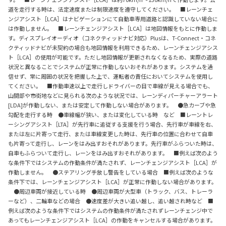
道を走行する時は、法定速度または制限速度を遵守してください。 ■レーンチェ
ンジアシスト［LCA］はナビゲーションにて自動車専用道路と認識していない場合に
は作動しません。 ■レーンチェンジアシスト［LCA］は地図情報をもとに作動しま
す。ディスプレイオーディオ（コネクティッドナビ対応）Plusは、T-Connect・コネ
クティッドナビが未契約の場合も地図情報を利用できるため、レーンチェンジアシス
ト［LCA］の使用が可能です。ただし地図情報が更新されなくなるため、実際の道路
状況と異なることでシステムが正常に作動しないおそれがあります。システムを過
信せず、常に周囲の状況を把握した上で、運転者の責任においてシステムを使用し
てください。 ■作動車速以上で走行しドライバーの目で車線が見える場合でも、
山間部や市街地などに見られる次のような状況では、レーンディパーチャーアラート
[LDA]が作動しない、または安定して作動しない場合があります。 ●急カーブや急
勾配を走行する時 ●車線幅が狭い、または変化している時 など ■レーントレ
ーシングアシスト［LTA］が先行車に追従する支援を行う場合、先行車が車線を右、
または左に片寄って走行、または車線変更した時は、先行車の位置に合わせて自車
も片寄って走行し、レーンをはみ出すおそれがあります。先行車がふらついた時は、
自車もふらついて走行し、レーンをはみ出すおそれがあります。 ■例えば次のよう
な条件下ではシステムの作動条件が満たされず、レーンチェンジアシスト［LCA］が
作動しません。 ●ステアリング手放し警告をしている場合 ■例えば次のような
条件下では、レーンチェンジアシスト［LCA］が正常に作動しない場合があります。
●周辺車両が接近している時 ●周辺車両が大型車（トラック、バス、トレーラ
ーなど）、二輪車などの場合 ●速度差が大きい追い越し、追い越され時など ■
例えば次のような条件下ではシステムの作動条件が満たされずレーンチェンジ中で
あってもレーンチェンジアシスト［LCA］の作動をキャンセルする場合があります。