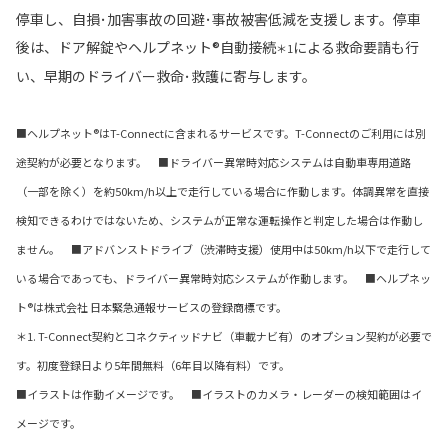
停車し、自損･加害事故の回避･事故被害低減を支援します。停車
後は、ドア解錠やヘルプネット®自動接続
による救命要請も行
＊1
い、早期のドライバー救命･救護に寄与します。
■ヘルプネット®はT-Connectに含まれるサービスです。T-Connectのご利用には別
途契約が必要となります。 ■ドライバー異常時対応システムは自動車専用道路
（一部を除く）を約50km/h以上で走行している場合に作動します。体調異常を直接
検知できるわけではないため、システムが正常な運転操作と判定した場合は作動し
ません。 ■アドバンストドライブ（渋滞時支援）使用中は50km/h以下で走行して
いる場合であっても、ドライバー異常時対応システムが作動します。 ■ヘルプネッ
ト®は株式会社 日本緊急通報サービスの登録商標です。
＊1. T-Connect契約とコネクティッドナビ（車載ナビ有）のオプション契約が必要で
す。初度登録日より5年間無料（6年目以降有料）です。
■イラストは作動イメージです。 ■イラストのカメラ・レーダーの検知範囲はイ
メージです。