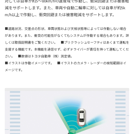
対しては自車が約5〜80km/hの速度域で作動し、衝突回避または被害軽
減をサポートします。また、車両や自動二輪車に対しては自車が約5k
m/h以上で作動し、衝突回避または被害軽減をサポートします。
■道路状況、交差点の形状、車両状態および天候状態等によっては作動しない場合
があります。また、衝突の可能性がなくてもシステムが作動する場合もあります。詳
しくは取扱説明書をご覧ください。
■プリクラッシュセーフティはあくまで運転を
支援する機能です。本機能を過信せず、必ずドライバーが責任を持って運転してくだ
さい。 ■数値はトヨタ自動車（株）測定値。
■イラストは作動イメージです。 ■イラストのカメラ・レーダーの検知範囲はイ
メージです。