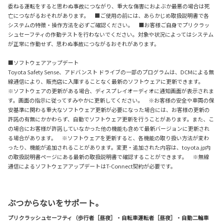
委ねる運転をすると思わぬ事故につながり、重大な傷害におよぶか最悪の場合は死
亡につながるおそれがあります。 ■ご使用の前には、あらかじめ取扱説明書で各
システムの特徴・操作方法を必ずご確認ください。 ■お客様ご自身でプリクラッ
シュセーフティの作動テストを行わないでください。対象や状況によってはシステム
が正常に作動せず、思わぬ事故につながるおそれがあります。
■ソフトウェアアップデート
Toyota Safety Sense、アドバンスト ドライブの一部のプログラムは、DCMによる無
線通信により、販売店に入庫することなく最新のソフトウェアに更新できます。
※ソフトウェアの更新がある場合、ディスプレイオーディオに通知画面が表示されま
す。画面の指示に従ってすみやかに更新してください。 ※お客様の安全や車両の保
安基準に関わる重大なソフトウェア更新が必要になった場合には、お客様の更新の
許諾の有無にかかわらず、自動でソフトウェア更新を行うことがあります。また、こ
の場合にお客様が許諾していなかった他の機能も含めて最新バージョンに更新され
る場合があります。 ※ソフトウェアを更新すると、各機能の取り扱い方法が変わ
ったり、機能が追加されることがあります。変更・追加された内容は、toyota.jp内
の取扱説明書ページにある最新の取扱説明書で確認することができます。 ※無線
通信によるソフトウェアアップデートはT-Connect契約が必要です。
ぶつからないをサポート。
プリクラッシュセーフティ（歩行者［昼夜］・自転車運転者［昼夜］・自動二輪車