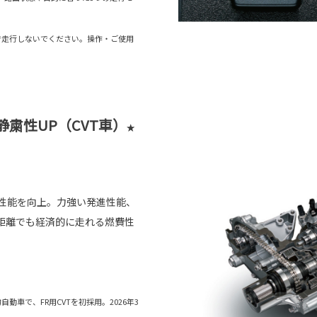
ドで走行しないでください。操作・ご使用
静粛性UP（CVT車）
★
行性能を向上。力強い発進性能、
距離でも経済的に走れる燃費性
車で、FR用CVTを初採用。2026年3