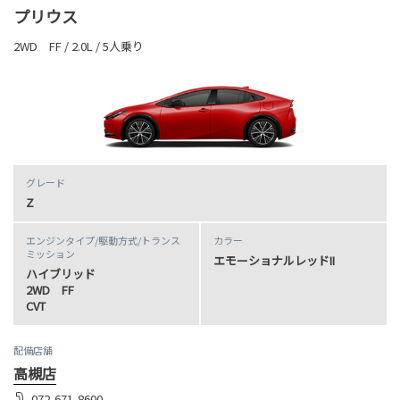
プリウス
2WD FF / 2.0L / 5人乗り
グレード
Z
エンジンタイプ
/駆動方式/
トランス
カラー
ミッション
エモーショナルレッドII
ハイブリッド
2WD FF
CVT
配備店舗
高槻店
072-671-8600