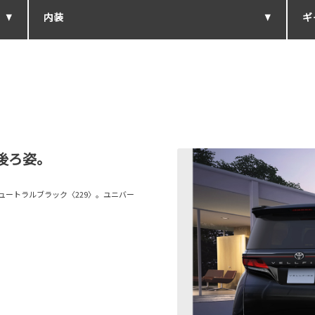
内装
ギ
後ろ姿。
ニュートラルブラック〈229〉。ユニバー