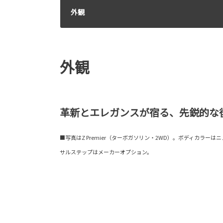
外観
外観
革新とエレガンスが宿る、先鋭的な
■写真はZ Premier（ターボガソリン・2WD）。ボディカラーは
サルステップはメーカーオプション。