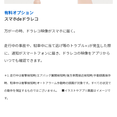
有料オプション
スマホdeドラレコ
万が一の時、ドラレコ映像がスマホに届く。
走行中の事故や、駐車中に当て逃げ等のトラブル
が発生した際
＊1
に、通知がスマートフォンに届き、ドラレコの映像をアプリから
いつでも確認できます。
＊1. 走行中は衝撃検知時/エアバッグ展開検知時/後方車両接近検知時/手動録画操作
時、駐車中は衝撃検知時/オートアラーム作動時の録画が対象です。すべての状況で
の動作を保証するものではございません。 ■イラストやアプリ画面はイメージで
す。