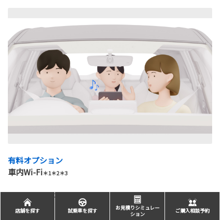
有料オプション
車内Wi-Fi
＊1＊2＊3
クルマがWi-Fiスポットに。
お見積りシミュレー
店舗を探す
試乗車を探す
ご購入相談予約
ション