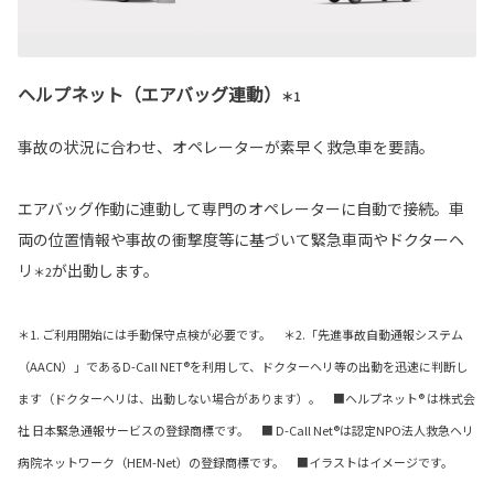
ヘルプネット（エアバッグ連動）
＊1
事故の状況に合わせ、オペレーターが素早く救急車を要請。
エアバッグ作動に連動して専門のオペレーターに自動で接続。車
両の位置情報や事故の衝撃度等に基づいて緊急車両やドクターヘ
リ
が出動します。
＊2
＊1. ご利用開始には手動保守点検が必要です。 ＊2.「先進事故自動通報システム
（AACN）」であるD-Call NET®を利用して、ドクターヘリ等の出動を迅速に判断し
ます（ドクターヘリは、出動しない場合があります）。 ■ヘルプネット® は株式会
社 日本緊急通報サービスの登録商標です。 ■ D-Call Net®は認定NPO法人救急ヘリ
病院ネットワーク（HEM-Net）の登録商標です。 ■イラストはイメージです。