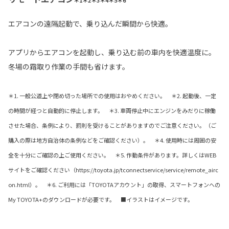
エアコンの遠隔起動で、乗り込んだ瞬間から快適。
アプリからエアコンを起動し、乗り込む前の車内を快適温度に。
冬場の霜取り作業の手間も省けます。
＊1. 一般公道上や閉め切った場所での使用はおやめください。 ＊2. 起動後、一定
の時間が経つと自動的に停止します。 ＊3. 車両停止中にエンジンをみだりに稼働
させた場合、条例により、罰則を受けることがありますのでご注意ください。（ご
購入の際は地方自治体の条例などをご確認ください）。 ＊4. 使用時には周囲の安
全を十分にご確認の上ご使用ください。 ＊5. 作動条件があります。詳しくはWEB
サイトをご確認ください（https://toyota.jp/tconnectservice/service/remote_airc
on.html）。 ＊6. ご利用には「TOYOTAアカウント」の取得、スマートフォンへの
My TOYOTA+のダウンロードが必要です。 ■イラストはイメージです。