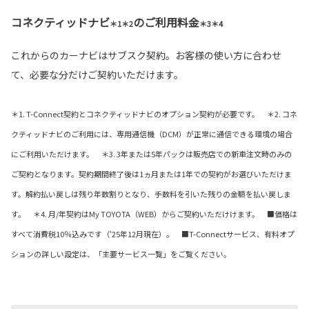
コネクティッドナビ
のご利用料金
＊1＊2
＊3＊4
これからのカーナビはサブスク契約。お客様の使い方に合わせ
て、必要な分だけご契約いただけます。
＊1. T-Connect契約とコネクティッドナビのオプション契約が必要です。 ＊2. コネ
クティッドナビのご利用には、専用通信機（DCM）が正常に通信できる環境の場合
にご利用いただけます。 ＊3. 3年または5年パックは販売店での新車注文時のみの
ご契約となります。契約期間終了後は1ヵ月または1年での契約がお選びいただけま
す。解約払い戻しは残り年数割りとなり、手数料を引いた残りの金額を払い戻しま
す。 ＊4. 月/年契約はMy TOYOTA（WEB）からご契約いただけけます。 ■価格は
すべて消費税10％込みです（‘25年12月現在）。 ■T-Connectサービス、有料オプ
ションの詳しい設定は、「主要サービス一覧」をご覧ください。