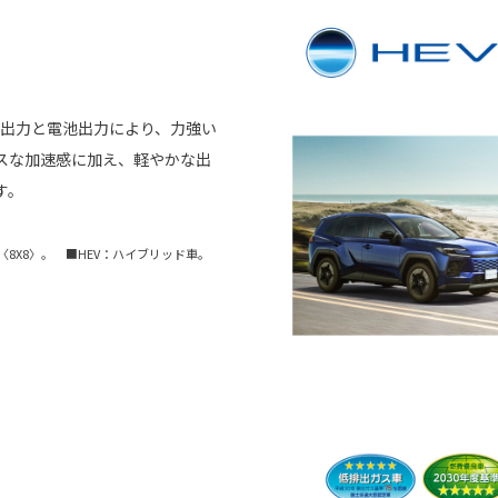
ー出力と電池出力により、力強い
スな加速感に加え、軽やかな出
す。
8X8〉。 ■HEV：ハイブリッド車。