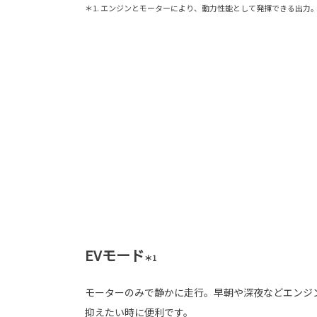
＊1. エンジンとモーターにより、動力性能として発揮できる出力
EVモード
＊1
モーターのみで静かに走行。早朝や深夜などエンジ
抑えたい時に便利です。