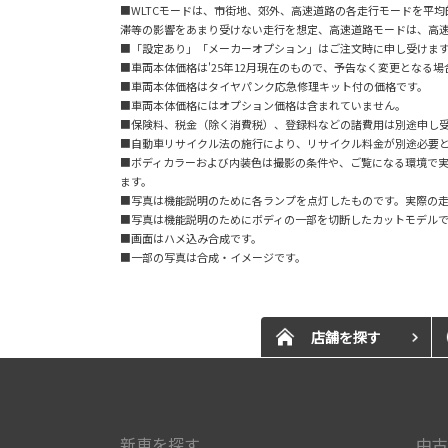
■WLTCモードは、市街地、郊外、高速道路の各走行モードを平
滞等の影響をあまり受けない走行を想定、高速道路モードは、高
■「設定あり」「メーカーオプション」はご注文時に申し受けま
■車両本体価格は'25年12月現在のもので、予告なく変更となる
■車両本体価格はタイヤパンク応急修理キット付の価格です。
■車両本体価格にはオプション価格は含まれていません。
■保険料、税金（除く消費税）、登録料などの諸費用は別途申し
■自動車リサイクル法の施行により、リサイクル料金が別途必要
■ボディカラーおよび内装色は撮影の条件や、ご覧になる環境で
ます。
■写真は機能説明のために各ランプを点灯したものです。実際の
■写真は機能説明のためにボディの一部を切断したカットモデル
■画面はハメ込み合成です。
■一部の写真は合成・イメージです。
店舗を探す
新車を探す
中古