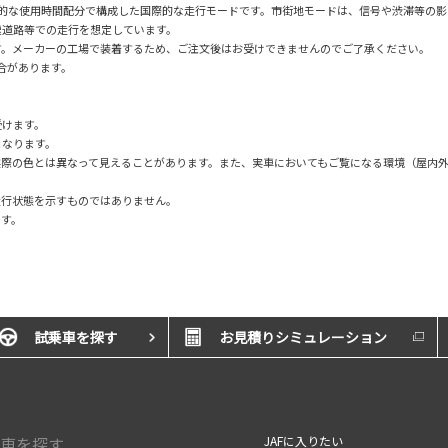
均的な使用時間配分で構成した国際的な走行モードです。市街地モードは、信号や渋滞等の
速道路等での走行を想定しています。
す。メーカーの工場で装着するため、ご注文後はお受けできませんのでご了承ください。
場合があります。
受けます。
となります。
実際の色とは異なって見えることがあります。また、実車においてもご覧になる環境（屋内
走行状態を示すものではありません。
です。
試乗車を探す
お見積りシミュレーション
車を探す
JAFに入りたい