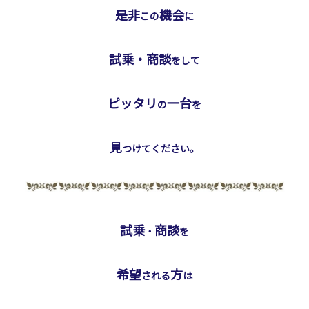
是非
機会
この
に
試乗・商談
をして
ピッタリ
一台
の
を
見
つけてください。
試乗
商談
・
を
希望
方
される
は