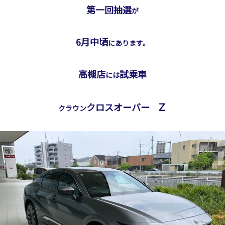
第一回抽選
が
6月中頃
にあります。
高槻店
試乗車
には
Ｚ
クロスオーバー
クラウン