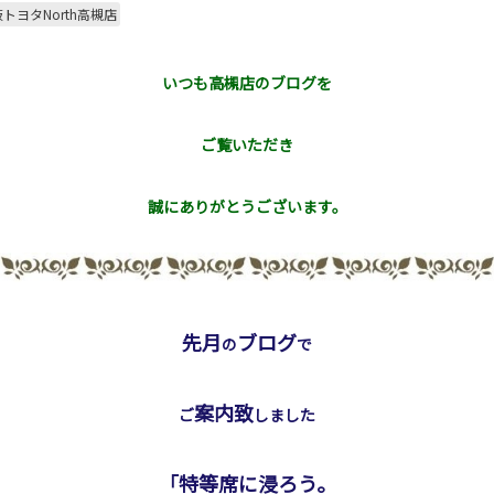
トヨタNorth高槻店
いつも高槻店のブログを
ご覧いただき
誠にありがとうございます。
先月
ブログ
の
で
案内致
ご
しました
「特等席に浸ろう。