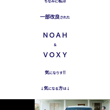
私
ちなみに
は
一部改良
された
ＮＯＡＨ
＆
ＶＯＸＹ
気
‼
になりす
気
方
↓
になる
は↓