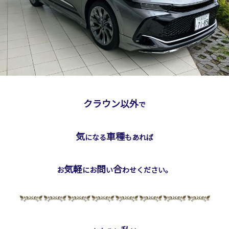
クラウン以外
で
気
車種
になる
もあれば
気軽
問
合
お
にお
い
わせください。